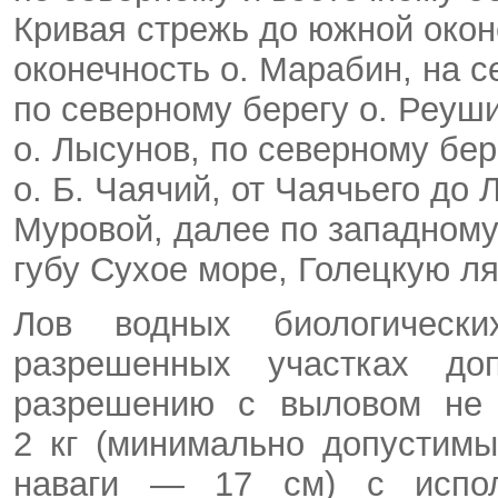
Кривая стрежь до южной окон
оконечность о. Марабин, на с
по северному берегу о. Реуши
о. Лысунов, по северному бер
о. Б. Чаячий, от Чаячьего до 
Муровой, далее по западному
губу Сухое море, Голецкую ля
Лов водных биологическ
разрешенных участках до
разрешению с выловом не 
2 кг (минимально допустим
наваги — 17 см) с испол