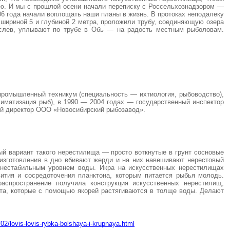
нию. И мы с прошлой осени начали переписку с Россельхознадзором —
06 года начали воплощать наши планы в жизнь. В протоках неподалеку
шириной 5 и глубиной 2 метра, проложили трубу, соединяющую озера
рослев, уплывают по трубе в Обь — на радость местным рыболовам.
промышленный техникум (специальность — ихтиология, рыбоводство),
лиматизация рыб), в 1990 — 2004 годах — государственный инспектор
ый директор ООО «Новосибирский рыбозавод».
 вариант такого нерестилища — просто воткнутые в грунт сосновые
 изготовления в дно вбивают жерди и на них навешивают нерестовый
 нестабильным уровнем воды. Икра на искусственных нерестилищах
ития и сосредоточения планктона, которым питается рыбья молодь.
аспространение получила конструкция искусственных нерестилищ,
та, которые с помощью якорей растягиваются в толще воды. Делают
02/lovis-lovis-rybka-bolshaya-i-krupnaya.html