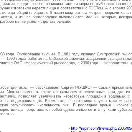
дприятия, среди прочего, записаны также и меры по рыбовосстановле
учно изготовили нерестилища в соответствии с ГОСТом. А с апреля 20
стилища общей площадью 6 тысяч квад-ратных метров, прорыли канал 
няется, и из нее благополучно вылупляются мальки, которые, повз
которое мы не успели сделать раньше.
3 года. Образование высшее. В 1981 году окончил Дмитровский рыбо
4 — 1990 годах работал на Сибирской акклиматизационной станции (акк
оучастка ОАО «Новосибирский рыбозавод», с 2006 года — исполнительн
аторы для икры, — рассказывает Сергей ГЛУШКО. — Самый примитивный
ии. Можно применять также так называемые нерестовые поля, для их
нерестилищ позволяет увеличивать нерестовые площади в водоемах с
ся на водохранилищах. Кроме того, нерестилища служат местом разв
жно регулировать численность рыб. В последнее время широкое р
нерестилища представляют собой одностенные сети с пучками субстра
полотна.
-
http://rspin.com/fnews.php/2006/05/