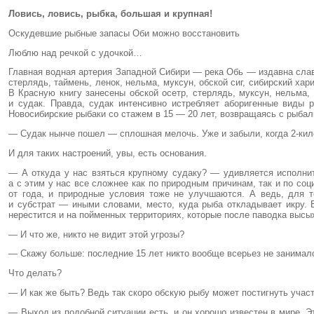
Ловись, ловись, рыбка, большая и крупная!
Оскудевшие рыбные запасы Оби можно восстановить
Люблю над речкой с удочкой…
Главная водная артерия Западной Сибири — река Обь — издавна слав
стерлядь, таймень, ленок, нельма, муксун, обской сиг, сибирский ха
В Красную книгу занесены обской осетр, стерлядь, муксун, нельма
и судак. Правда, судак интенсивно истребляет аборигенные виды 
Новосибирские рыбаки со стажем в 15 — 20 лет, возвращаясь с рыбал
— Судак нынче пошел — сплошная мелочь. Уже и забыли, когда 2-к
И для таких настроений, увы, есть основания.
— А откуда у нас взяться крупному судаку? — удивляется исполн
а с этим у нас все сложнее как по природным причинам, так и по со
от года, и природные условия тоже не улучшаются. А ведь, для 
и субстрат — иными словами, место, куда рыба откладывает икру. В
нерестится и на пойменных территориях, которые после паводка высых
— И что же, никто не видит этой угрозы?
— Скажу больше: последние 15 лет никто вообще всерьез не занимал
Что делать?
— И как же быть? Ведь так скоро обскую рыбу может постигнуть учас
— Выход из подобной ситуации есть, и он хорошо известен в мире. 