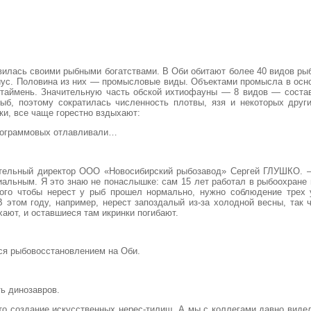
илась своими рыбными богатствами. В Оби обитают более 40 видов рыб.
риус. Половина из них — промысловые виды. Объектами промысла в осно
, таймень. Значительную часть обской ихтиофауны — 8 видов — сост
рыб, поэтому сократилась численность плотвы, язя и некоторых друг
ки, все чаще горестно вздыхают:
илограммовых отлавливали…
ительный директор ООО «Новосибирский рыбозавод» Сергей ГЛУШКО. 
циальным. Я это знаю не понаслышке: сам 15 лет работал в рыбоохране 
того чтобы нерест у рыб прошел нормально, нужно соблюдение трех 
 этом году, например, нерест запоздалый из-за холодной весны, так 
ают, и оставшиеся там икринки погибают.
ся рыбовосстановлением на Оби.
ть динозавров.
Это создание искусственных нерес-тилищ. А мы с коллегами давно виде