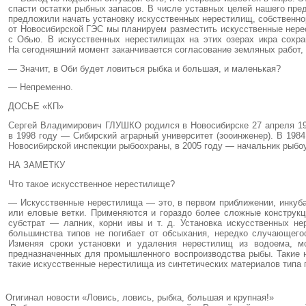
спасти остатки рыбных запасов. В числе уставных целей нашего пре
предложили начать установку искусственных нерестилищ, собственнор
от Новосибирской ГЭС мы планируем разместить искусственные нере
с Обью. В искусственных нерестилищах на этих озерах икра сохра
На сегодняшний момент заканчивается согласование земляных работ, 
— Значит, в Оби будет ловиться рыбка и большая, и маленькая?
— Непременно.
ДОСЬЕ «КП»
Сергей Владимирович ГЛУШКО родился в Новосибирске 27 апреля 196
в 1998 году — Сибирский аграрный университет (зооинженер). В 198
Новосибирской инспекции рыбоохраны, в 2005 году — начальник рыб
НА ЗАМЕТКУ
Что такое искусственное нерестилище?
— Искусственные нерестилища — это, в первом приближении, инкуб
или еловые ветки. Применяются и гораздо более сложные конструкц
субстрат — лапник, корни ивы и т. д. Установка искусственных 
большинства типов не погибает от обсыхания, нередко случающего
Изменяя сроки установки и удаления нерестилищ из водоема, мо
предназначенных для промышленного воспроизводства рыбы. Такие 
такие искусственные нерестилища из синтетических материалов типа 
Огигинал новости «Ловись, ловись, рыбка, большая и крупная!»