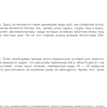
 Здесь встречаются такие ценнейшие виды рыб, как сибирский осетр,
вном являются плотва, язь, налим, елец, карась, судак, лещ и окунь.
авляют акклиматизаторы, среди которых особенно многочисленны лещ
их местных рыб. Но не это главная угроза рыбным богатствам Оби.
— Рыбе необходимы прежде всего нормальные условия для нереста,
и прекрасно видел, что масштабы браконьерства в области растут год
условий: чтобы было течение, температура воды 14 — 18 градусов
что рассчитывать на изобилие рыбы не приходится. Кроме того, рыба
ли, что необходимо устанавливать искусственные нерестилища, чтобы