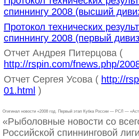
Протокол технических результ
спиннингу 2008 (высший диви
Протокол технических результ
спиннингу 2008 (первый диви
Отчет Андрея Питерцова (
http://rspin.com/fnews.php/2008
Отчет Сергея Усова (
http://r
01.html
)
Огигинал новости «2008 год. Первый этап Кубка России — РСЛ — «Ас
«Рыболовные новости со всего
Российской спиннинговой лиг