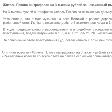
Житель Пскова оштрафован на 3 тысячи рублей за незаконный в
На 3 тысячи рублей оштрафован житель Пскова за незаконную добычу
Установлено, что в мае мужчина на реке Великой в районе дерев
рыболовной сети. Им было незаконно добыто 5 экземпляров леща и 1
В ходе предварительного расследования и в судебном заседании 
преступления, предусмотренного п.п. б, в ч. 1 ст. 256 УК РФ (незакон
За совершение этого преступления суд, согласившись с позицией госу
Огигинал новости «Житель Пскова оштрафован на 3 тысячи рублей за 
«Рыболовные новости со всего света на сайте Российской спиннингово