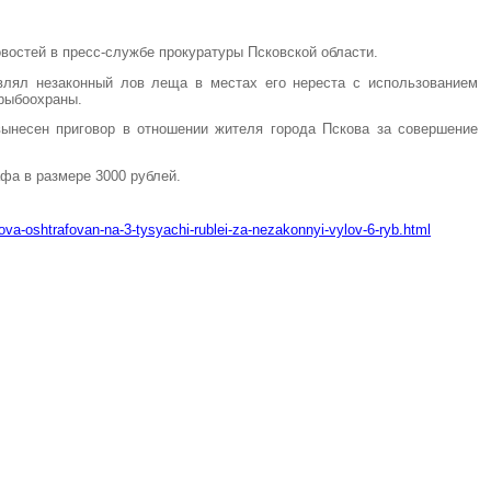
востей в пресс-службе прокуратуры Псковской области.
влял незаконный лов леща в местах его нереста с использованием
 рыбоохраны.
ынесен приговор в отношении жителя города Пскова за совершение
афа в размере 3000 рублей.
ova-oshtrafovan-na-3-tysyachi-rublei-za-nezakonnyi-vylov-6-ryb.html