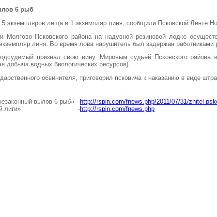
ылов 6 рыб
 5 экземпляров леща и 1 экземпляр линя, сообщили Псковской Ленте Но
ни Молгово Псковского района на надувной резиновой лодке осущест
 экземпляр линя. Во время лова нарушитель был задержан работниками
подсудимый признал свою вину. Мировым судьей Псковского района в
ная добыча водных биологических ресурсов).
дарственного обвинителя, приговорил псковича к наказанию в виде штр
незаконный вылов 6 рыб»
-
http://rspin.com/fnews.php/2011/07/31/zhitel-psk
й лиги»
-
http://rspin.com/fnews.php