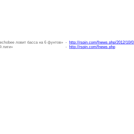
echobee ловит басса на 6 фунтов»
-
http://rspin.com/fnews.php/2012/10/
й лиги»
-
http://rspin.com/fnews.php