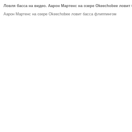
Ловля басса на видео. Аарон Мартенс на озере Okeechobee ловит 
Аарон Мартенс на озере Okeechobee ловит басса флиппингом