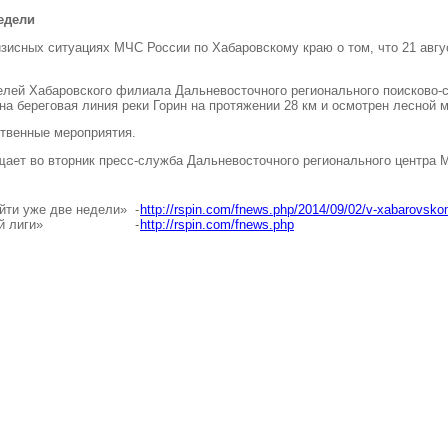
едели
зисных ситуациях МЧС России по Хабаровскому краю о том
,
что 21 авг
телей Хабаровского филиала Дальневосточного регионального поисково
 береговая линия реки Горин на протяжении 28 км и осмотрен лесной м
твенные мероприятия.
щает во вторник пресс-служба Дальневосточного регионального центра 
айти уже две недели»
-
http://rspin.com/fnews.php/2014/09/02/v-xabarovsko
й лиги»
-
http://rspin.com/fnews.php