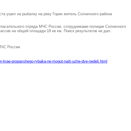
уста ушел на рыбалку на реку Горин житель Солнечного района
-спасательного отряда МЧС России
,
сотрудниками полиции Солнечного
ассив на общей площади 18 кв км. Поиск результатов не дал.
МЧС России.
m-krae-propavshego-rybaka-ne-mogut-naiti-uzhe-dve-nedeli.html