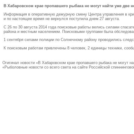
В Хабаровском крае пропавшего рыбака не могут найти уже две н
Информация в оперативную дежурную смену Центра управления в кри
и по настоящее время не вернулся поступила днем 27 августа.
С 26 по 30 августа 2014 года поисковые работы велись силами спаса
района и местным населением. Поисковыми группами была обследована
1 сентября силами полиции по Солнечному району проводились следс
К поисковым работам привлечены 8 человек
,
2 единицы техники
,
сооб
Огигинал новости «В Хабаровском крае пропавшего рыбака не могут н
«Рыболовные новости со всего света на сайте Российской спиннингово