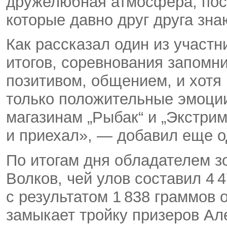
дружелюбная атмосфера
,
пос
которые давно друг друга зн
Как рассказал один из участ
итогов
,
соревнования запомн
позитивом
,
общением
,
и хотя
только положительные эмоции
магазинам „Рыбак“ и „Экстрим
и приехал», — добавил еще о
По итогам дня обладателем з
Волков
,
чей улов составил 4 
с результатом 1 838 граммов
замыкает тройку призеров А