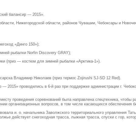
ский балансир — 2015».
области
,
Нижегородской области
,
районов Чувашии
,
Чебоксары и Новоче
негоход
«
Динго 150»);
мней рыбалки Norfin Discovery GRAY);
ики
(
приз — костюм для зимней рыбалки
«
Арктика-1»).
оксарска Владимир Николаев
(
приз термос Zojirushi SJ-SD 12 Red).
р — 2015» проводились в 6-й раз при поддержке администрации г. Чебо
 месту проведения соревнований была направлена спецтехника
,
чтобы р
ении организационных вопросов
,
в том числе касающихся обеспечения б
твовала и. о. начальника Заволжского территориального управления Та
олжье действует снегоходная трасса
,
лыжная трасса
,
спуски с гор
,
кото