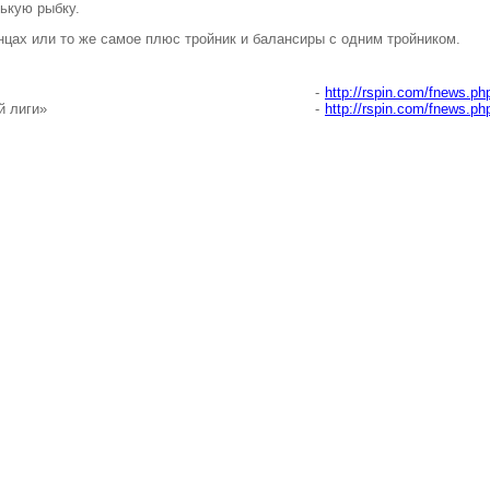
ькую рыбку.
цах или то же самое плюс тройник и балансиры с одним тройником.
-
http://rspin.com/fnews.ph
й лиги»
-
http://rspin.com/fnews.ph