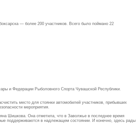
боксарска — более 200 участников. Всего было поймано 22
ксары и Федерации Рыболовного Спорта Чувашской Республики.
асчистить место для стоянки автомобилей участников
,
прибывших
езопасности мероприятия.
тьяна Шишкова. Она отметила
,
что в Заволжье в последнее время
рые поддерживаются в надлежащем состоянии. И конечно
,
здесь рады