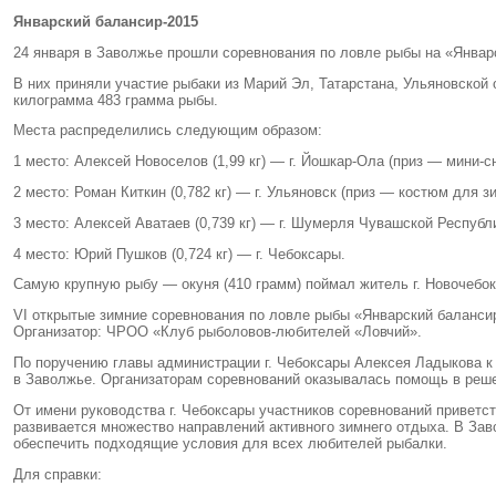
Январский балансир-2015
24 января в Заволжье прошли соревнования по ловле рыбы на «Январ
В них приняли участие рыбаки из Марий Эл
,
Татарстана
,
Ульяновской 
килограмма 483 грамма рыбы.
Места распределились следующим образом:
1 место: Алексей Новоселов
(
1,99 кг) — г. Йошкар-Ола
(
приз — мини-с
2 место: Роман Киткин
(
0,782 кг) — г. Ульяновск
(
приз — костюм для зи
3 место: Алексей Аватаев
(
0,739 кг) — г. Шумерля Чувашской Республ
4 место: Юрий Пушков
(
0,724 кг) — г. Чебоксары.
Самую крупную рыбу — окуня
(
410 грамм) поймал житель г. Новочеб
VI открытые зимние соревнования по ловле рыбы
«
Январский баланси
Организатор: ЧРОО
«
Клуб рыболовов-любителей
«
Ловчий».
По поручению главы администрации г. Чебоксары Алексея Ладыкова к
в Заволжье. Организаторам соревнований оказывалась помощь в реш
От имени руководства г. Чебоксары участников соревнований приветс
развивается множество направлений активного зимнего отдыха. В Зав
обеспечить подходящие условия для всех любителей рыбалки.
Для справки: