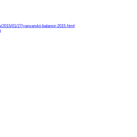
p/2015/01/27/yanvarskii-balansir-2015.html
p