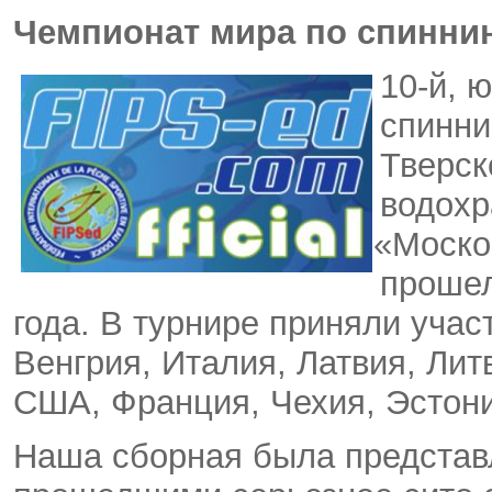
Чемпионат мира по спиннин
10-й
,
ю
спинни
Тверск
водох
«
Моско
прошел
года. В турнире приняли учас
Венгрия
,
Италия
,
Латвия
,
Лит
США
,
Франция
,
Чехия
,
Эстон
Наша сборная была представ