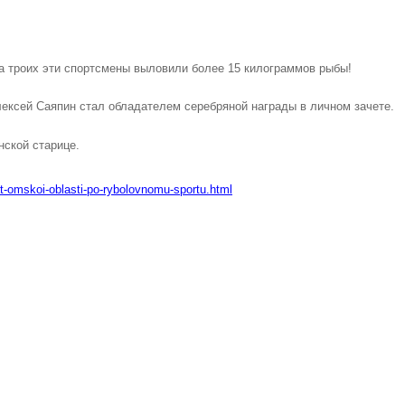
а троих эти спортсмены выловили более 15 килограммов рыбы!
лексей Саяпин стал обладателем серебряной награды в личном зачете.
нской старице.
t-omskoi-oblasti-po-rybolovnomu-sportu.html