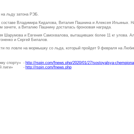
 на льду затона РЭБ.
в составе Владимира Кидалова
,
Виталия Пашнина и Алексея Ильиных. Н
м зачете
,
а Виталию Пашнину досталась бронзовая награда.
ия Шарумова и Евгения Самохвалова
,
вытащивших более 11 кг улова. А
тоненко и Сергей Билалов.
ти по ловле на мормышку со льда
,
который пройдет 9 февраля на Люби
ому спорту»
-
http://rspin.com/fnews.php/2020/01/27/sostoyalsya-chempiona
й лиги»
-
http://rspin.com/fnews.php