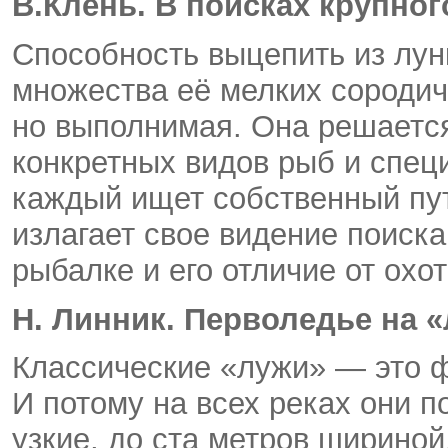
В.Клень. В поисках крупног
Способность выцепить из лун
множества её мелких сородич
но выполнимая. Она решается
конкретных видов рыб и спец
каждый ищет собственный пут
излагает свое видение поиск
рыбалке и его отличие от охо
Н. Линник. Перволедье на 
Классические «лужи» — это ф
И потому на всех реках они п
узкие, до ста метров шириной.