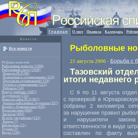
Главная
О лиге
Правила
Календарь
Рейтин
Новости:
Рыболовные нов
Все новости
Борьба с 
21 августа 2006
-
Рубрики новостей:
Рыболовные новости (1368)
Тазовский отде
Рыболовный спорт (2930)
Новости РСЛ (86)
итоги недавнего 
Положения о соревнованиях (153)
Протоколы соревнований (129)
Отчеты о сревнованиях (211)
Рейтинги (54)
С 9 по 11 августа отде
Вокруг рыбалки (1087)
За рубежом (715)
с проверкой в Юрхаровскую
Новости сайта РСЛ (867)
Анонсы рыболовных журналов (207)
собраны 2 километра сет
Борьба с браконьерами (650)
Происшествия (698)
за нарушение правил рыбол
Экология (404)
Hi-tech для рыбалки (155)
и нарушители закона
Катера (7)
ответственности в виде штр
Библиотека (11)
Туризм (3)
составлен по факту выл
Видео (239)