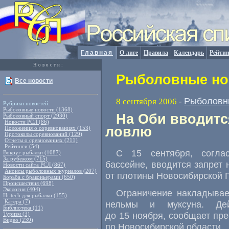
Главная
О лиге
Правила
Календарь
Рейтин
Новости:
Рыболовные нов
Все новости
Рыболовн
8 сентября 2006
-
Рубрики новостей:
Рыболовные новости (1368)
На Оби вводитс
Рыболовный спорт (2930)
Новости РСЛ (86)
ловлю
Положения о соревнованиях (153)
Протоколы соревнований (129)
Отчеты о сревнованиях (211)
Рейтинги (54)
С 15 сентября, согла
Вокруг рыбалки (1087)
За рубежом (715)
бассейне, вводится запрет
Новости сайта РСЛ (867)
Анонсы рыболовных журналов (207)
от плотины Новосибирской Г
Борьба с браконьерами (650)
Происшествия (698)
Экология (404)
Ограничение накладывае
Hi-tech для рыбалки (155)
Катера (7)
нельмы и муксуна. Дей
Библиотека (11)
до 15 ноября, сообщает пр
Туризм (3)
Видео (239)
по Новосибирской области.