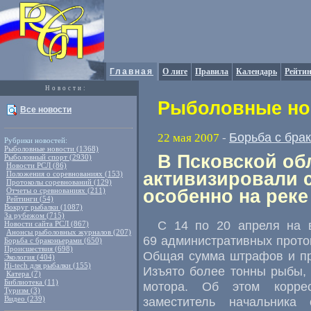
Главная
О лиге
Правила
Календарь
Рейтин
Новости:
Рыболовные нов
Все новости
Борьба с бра
22 мая 2007
-
Рубрики новостей:
Рыболовные новости (1368)
В Псковской об
Рыболовный спорт (2930)
Новости РСЛ (86)
активизировали 
Положения о соревнованиях (153)
Протоколы соревнований (129)
Отчеты о сревнованиях (211)
особенно на реке
Рейтинги (54)
Вокруг рыбалки (1087)
За рубежом (715)
С 14 по 20 апреля на в
Новости сайта РСЛ (867)
Анонсы рыболовных журналов (207)
69 административных прото
Борьба с браконьерами (650)
Происшествия (698)
Общая сумма штрафов и пр
Экология (404)
Hi-tech для рыбалки (155)
Изъято более тонны рыбы, 
Катера (7)
Библиотека (11)
мотора. Об этом корре
Туризм (3)
Видео (239)
заместитель начальника 