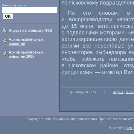
по Псковскому подразделе
Поиск в новостях:
По его словам, в 
и воспроизводству нерес
до 15 июня, категорическ
Новости в формате RSS
с подвесными моторами. «В 
активизировали свою деяте
Архив рыболовных
новостей
сетями все нерестовые уч
инспекторов рыбнадзора в
Архив рыболовных
новостей 2005
чтобы избежать наказан
в Псковском районе, от
прицепами», — отметил Вал
Просмотрели 5225
•
Версия для пе
Copyright © 2004 Российская спиннинговая лига. При использовании мате
Powered by
Cute