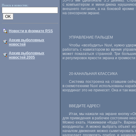
55×73 мм (диагональ 3.5 дюйма). Спр
с компьютером и мини-джека наушников
Поиск в новостях:
внешнего питания, а на боковой кромке
на сенсорном экране.
Новости в формате RSS
УПРАВЛЕНИЕ ПАЛЬЦЕМ
Архив рыболовных
новостей
Чтобы «возбудить» Nuvi, нужно удерж
работать с навигатором во время управ
Архив рыболовных
может показаться странной. Три больши
новостей 2005
и регулировок яркости экрана и громкости
20-КАНАЛЬНАЯ
КЛАССИКА
Система построена на ставшем сейча
в схемотехнике Nuvi использованы нара
координат это не принесет. Она и так ма
ВВЕДИТЕ АДРЕС!
Итак, мы нажали на экране кнопку «О
для приведения в рабочее состояние нео
Можно ехать. Нажимаем «Куда?». Вариан
координаты. А можно выбрать объект из 
началом движения можно сымитировать по
надоедает проверять прибор и начинаеш