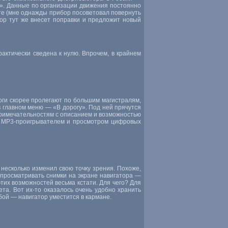
». Данные по организации движения постоянно
те (мне однажды прибор посоветовал повернуть
ор тут же внесет поправки и предложит новый
рактически сведена к нулю. Впрочем, в крайнем
оги скорее пролегают по большим магистралям,
в главном меню — «В дорогу». Под ней прячутся
опримечательностям с описанием и возможностью
то MP3-проигрывателем и просмотром цифровых
несколько изменил свою точку зрения. Похоже,
 просматривать снимки на экране навигатора —
тих возможностей весьма кстати. Для чего? Для
ета. Вот
их-то
оказалось очень удобно хранить
бой — навигатор уместится в кармане.