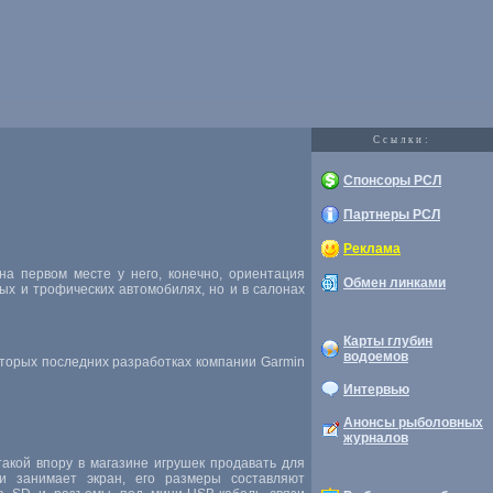
Cсылки:
Спонсоры РСЛ
Партнеры РСЛ
Реклама
на первом месте у него, конечно, ориентация
Обмен линками
ых и трофических автомобилях, но и в салонах
Карты глубин
водоемов
оторых последних разработках компании Garmin
Интервью
Анонсы рыболовных
журналов
кой впору в магазине игрушек продавать для
и занимает экран, его размеры составляют