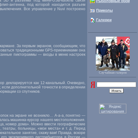
па SD и разъемы под мини-USB-кабель связи
Рыболовные обои
флип-антенна, под которой находится разъем
выключения. Все управление у Nuvi построено
Приколы
Галереи
 кармане. За первым экраном, сообщающим, что
ьзоваться традиционными GPS-приемниками она
исанные пиктограммы — входы в меню настроек
Случайная галерея
бор декларируется как
12-канальный
. Очевидно,
, если дополнительной точности в определении
формации со спутников.
кнопок на экране не возникло…
А-а
-а, понятно —
валась машинка-курсор нашего местоположения.
ца, номер дома». Можно ввести географические
, театры, больницы, «мои места» и т. д. Перед
екательное занятие, скажу вам! Правда, вскоре
 его эксклюзивного дистрибьютора в России —