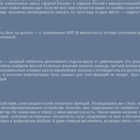
ла электронные карты «Дороги России» и «Дороги России с маршрутизацией
пают новые версии карт. Если же все-таки случается
какая-то
ошибка в расче
мер, возникла необходимость заехать по пути еще в одно место — навигат
сть Nuvi на высоте — с появлением SiRF III вероятность потери спутников п
антенной.
i — заядлый любитель автономного отдыха вдали от цивилизации. Его дор
прибор снабдили массой полезных фенечек: пришла очередь третьей кнопки 
двунаправленные словари шести европейских языков) и путеводитель по дост
ю, в штатную комплектацию базы данных для этих функций не входят. За
дый.
ойствам, сочетающим в себе несколько функций. Пообщавшись же с Nuvi, я 
е многофункциональные устройства. Конечно, мне совершенно не требуется
ства. Не нужен мне и плеер, у меня магнитола есть. Тем не менее наличие э
укой: описания интересных объектов по пути следования из книг и Интерн
ковых и графических файлов. И даже покинув автомобиль, их можно взять с со