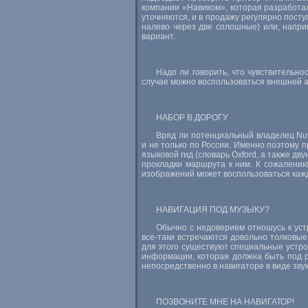
компании «Навиком», которая разработа
уточняются, и в продажу регулярно посту
налево через две сплошные) или, напри
вариант.
Надо ли говорить, что чувствительно
случае можно воспользоваться внешней 
НАБОР В ДОРОГУ
Вряд ли потенциальный владелец Nuv
и не только по России. Именно поэтому 
языковой гид (словарь Oxford, а также 
прокладки маршрута к ним. К сожалени
изображений может воспользоваться каж
НАВИГАЦИЯ ПОД МУЗЫКУ?
Обычно с недоверием отношусь к устр
все-таки встречаются довольно толковы
для этого существуют специальные устрой
информации, которая должна быть под р
непосредственно в навигаторе в виде зву
ПОЗВОНИТЕ МНЕ НА НАВИГАТОР!