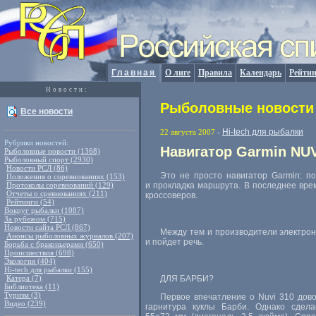
Главная
О лиге
Правила
Календарь
Рейтин
Новости:
Рыболовные новости 
Все новости
Hi-tech для рыбалки
22 августа 2007
-
Рубрики новостей:
Навигатор Garmin NU
Рыболовные новости (1368)
Рыболовный спорт (2930)
Новости РСЛ (86)
Это не просто навигатор Garmin: п
Положения о соревнованиях (153)
Протоколы соревнований (129)
и прокладка маршрута. В последнее вре
Отчеты о сревнованиях (211)
кроссоверов.
Рейтинги (54)
Вокруг рыбалки (1087)
За рубежом (715)
Новости сайта РСЛ (867)
Между тем и производители электрон
Анонсы рыболовных журналов (207)
и пойдет речь.
Борьба с браконьерами (650)
Происшествия (698)
Экология (404)
Hi-tech для рыбалки (155)
Катера (7)
ДЛЯ БАРБИ?
Библиотека (11)
Туризм (3)
Первое впечатление о Nuvi 310 дов
Видео (239)
гарнитура куклы Барби. Однако сде