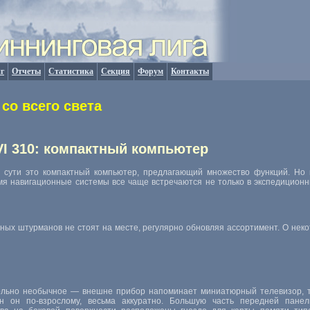
г
Отчеты
Статистика
Секция
Форум
Контакты
со всего света
VI 310: компактный компьютер
о сути это компактный компьютер, предлагающий множество функций. Но 
мя навигационные системы все чаще встречаются не только в экспедиционн
ных штурманов не стоят на месте, регулярно обновляя ассортимент. О нек
ольно необычное — внешне прибор напоминает миниатюрный телевизор, та
лан он
по-взрослому
, весьма аккуратно. Большую часть передней панел