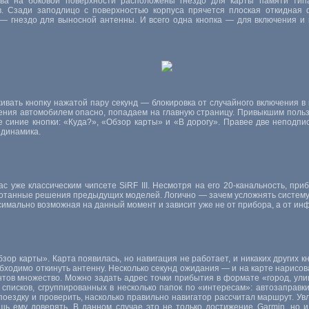
ава на боковой поверхности расположены гнездо для карты памяти ти
. Сзади заподлицо с поверхностью корпуса прячется плоская откидная 
 — гнездо для выносной антенны. И всего одна кнопка — для включения и 
ивать кнопку нажатой пару секунд — блокировка от случайного включения в
ления автомобилем опасно, попадаем на главную страницу. Привыкшим пол
е синие кнопки: «Куда?», «Обзор карты» и «В дорогу». Правее две неподп
 динамика.
с уже классическим чипсете SiRF III. Несмотря на его
20-канальность
, при
ботанные решения предыдущих моделей. Логично — зачем усложнять систему
ксимально возможная на данный момент и зависит уже не от прибора, а от ин
бзор карты». Карта появилась, но навигация не работает, и никаких других 
бходимо откинуть антенну. Несколько секунд ожидания — и на карте нарисо
тов множество. Можно задать адрес точки прибытия в формате «город, ули
списков, сгруппированных в несколько папок по «интересам»: автозаправки
ездку и проверить, насколько правильно навигатор рассчитал маршрут. Увл
ь ему доверять. В данном случае это не только достижение Garmin, но и