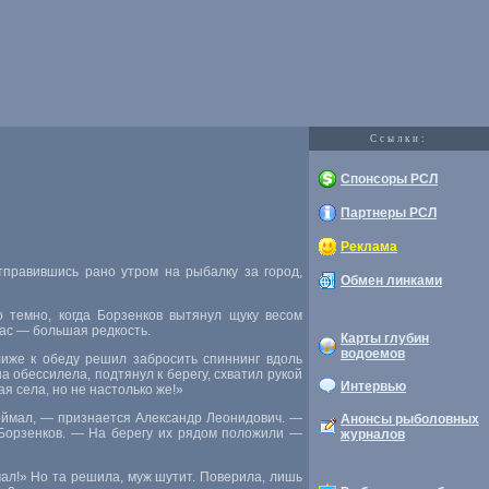
Cсылки:
Спонсоры РСЛ
Партнеры РСЛ
Реклама
тправившись рано утром на рыбалку за город,
Обмен линками
темно, когда Борзенков вытянул щуку весом
час — большая редкость.
Карты глубин
водоемов
иже к обеду решил забросить спиннинг вдоль
а обессилела, подтянул к берегу, схватил рукой
Интервью
я села, но не настолько же!»
поймал, — признается Александр Леонидович. —
Анонсы рыболовных
 Борзенков. — На берегу их рядом положили —
журналов
ал!» Но та решила, муж шутит. Поверила, лишь