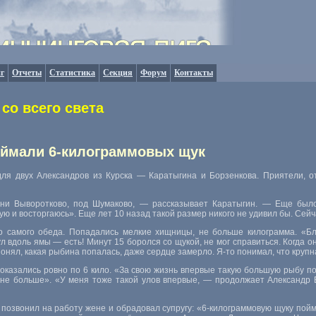
г
Отчеты
Статистика
Секция
Форум
Контакты
со всего света
поймали 6-килограммовых щук
для двух Александров из Курска — Каратыгина и Борзенкова. Приятели, о
и Выворотково, под Шумаково, — рассказывает Каратыгин. — Еще было 
ую и восторгаюсь». Еще лет 10 назад такой размер никого не удивил бы. Сей
о самого обеда. Попадались мелкие хищницы, не больше килограмма. «Бл
 вдоль ямы — есть! Минут 15 боролся со щукой, не мог справиться. Когда он
понял, какая рыбина попалась, даже сердце замерло.
Я-то
понимал, что крупна
 оказались ровно по 6 кило. «За свою жизнь впервые такую большую рыбу 
не больше». «У меня тоже такой улов впервые, — продолжает Александр
позвонил на работу жене и обрадовал супругу: «
6-килограммовую
щуку пойм