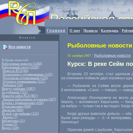
Главная
О лиге
Правила
Календарь
Рейтин
Новости:
Рыболовные новости 
Все новости
Рыболовные новости
31 октября 2007
-
Рубрики новостей:
Курск: В реке Сейм 
Рыболовные новости (1368)
Рыболовный спорт (2930)
Новости РСЛ (86)
Вторник, 23 октября, стал удачным 
Положения о соревнованиях (153)
Протоколы соревнований (129)
на спиннинги поймали двух огромных щук.
Отчеты о сревнованиях (211)
Рейтинги (54)
— Рыбачили на Сейме возле деревн
Вокруг рыбалки (1087)
6 килограммов. «Саня, — говорю, — завид
За рубежом (715)
Новости сайта РСЛ (867)
Александру Леонидовичу не везло д
Анонсы рыболовных журналов (207)
берега, — вспоминает Каратыгин. — Кинул
Борьба с браконьерами (650)
за жабры — только так и вытащил. Когда 
Происшествия (698)
Экология (404)
Hi-tech для рыбалки (155)
Когда друзья взвесили добычу — обе
Катера (7)
Были свои рекорды —
3—4
килограмма, 
Библиотека (11)
близнецы!
Туризм (3)
Видео (239)
Приехав домой с рыбалки, Каратыгин 