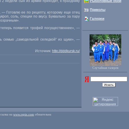
 2 недели сын из армии приходит, к празднику
Рыболовные обои
Приколы
. — Готовлю ее по рецепту, которому еще отец
роп, соль, специи по вкусу. Буквально за пару
Галереи
прозрачным».
 теперь появится трофей посущественнее», —
ть семью „самодельной селедкой“ из щуки», —
Источник:
http://dddkursk.ru/
Случайная галерея
ссылка на
www.rspin.com
обязательна