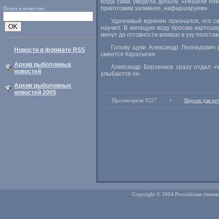
когда сама увидела добычу. «Решили пок
приготовим заливное, нафаршируем».
Поиск в новостях:
Удачливый курянин признался, что с
научил. В кипящую воду бросаю картошку,
минут до готовности вливаю в уху полстак
Голову щуки Александр Леонидович 
Новости в формате RSS
смеется Каратыгин.
Архив рыболовных
Александр Борзенков сразу отдал «
новостей
улыбается он.
Архив рыболовных
новостей 2005
Просмотрели 9227
•
Версия для пе
Copyright © 2004 Российская спинни