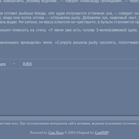
а заморозить „хозяйку водоема“, — говорит Александр Леонидович. — Через
ам готовит рыбные блюда. «Из щуки получается отличная уха, — говорит он
 когда она почти готова — отправляю рыбу. Добавляю лук, лавровый лист, ук
ана водки. Ни запаха, ни вкуса алкоголя не чувствуете, а бульон становится 
решил повесить на стену. «У меня уже есть голова
3-килограммовой
щуки,
маленького крокодила» жене. «Супруга решила рыбу засолить, попотчева
чати
•
В RSS
нговая лига. При использовании материалов сайта активная, видимая поисковым системам, 
)
Powered by
Cute News
© 2004
(Original by
CutePHP