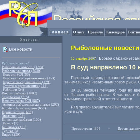
Главная
О лиге
Правила
Календарь
Рейтин
Новости:
Рыболовные новости 
Все новости
Борьба с браконьерам
12 декабря 2007
-
Рубрики новостей:
В суд направлено 10 
Рыболовные новости (1368)
Рыболовный спорт (2930)
Новости РСЛ (86)
Псковский природоохранный межрай
Положения о соревнованиях (153)
Протоколы соревнований (129)
занимавшихся незаконным ловом рыбы. О
Отчеты о сревнованиях (211)
Рейтинги (54)
За 10 месяцев текущего года во в
Вокруг рыбалки (1087)
от Правил рыболовства. В частности
За рубежом (715)
к административной ответственности.
Новости сайта РСЛ (867)
Анонсы рыболовных журналов (207)
Ряд правонарушителей выплатили тол
Борьба с браконьерами (650)
иски в суд.
Происшествия (698)
Экология (404)
Hi-tech для рыбалки (155)
Катера (7)
Библиотека (11)
Просмотрели 4954
•
Версия для пе
Туризм (3)
Видео (239)