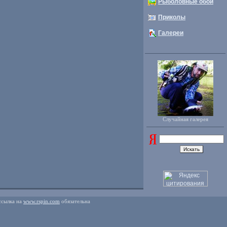
Рыболовные обои
Приколы
Галереи
Случайная галерея
ссылка на
www.rspin.com
обязательна