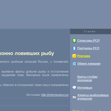
Cсылки:
Спонсоры РСЛ
Партнеры РСЛ
аконно ловивших рыбу
Реклама
нного рыбным запасам России, с псковичей,
Обмен линками
ны выявили факты добычи рыбы в отступление
 орудиями лова. Виновные были привлечены
Карты глубин
водоемов
ы. Именно в отношении таких лиц и направлены
Интервью
Источник:
http://informpskov.ru/
Анонсы рыболовных
журналов