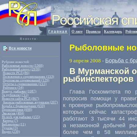
Главная
О лиге
Правила
Календарь
Рейтин
Новости:
Рыболовные нов
Все новости
Борьба с б
9 апреля 2008
-
Рубрики новостей:
Рыболовные новости (1368)
В Мурманской о
Рыболовный спорт (2930)
Новости РСЛ (86)
рыбинспекторов
Положения о соревнованиях (153)
Протоколы соревнований (129)
Отчеты о сревнованиях (211)
Рейтинги (54)
Глава Госкомитета по 
Вокруг рыбалки (1087)
За рубежом (715)
попросив помощи у правит
Новости сайта РСЛ (867)
Анонсы рыболовных журналов (207)
к проверке рыбопромыслов
Борьба с браконьерами (650)
Происшествия (698)
которых сейчас катастро
Экология (404)
Hi-tech для рыбалки (155)
работают 3 тысячи 44 инсп
Катера (7)
а незаконной добычей ры
Библиотека (11)
Туризм (3)
более чем в 58 миллиар
Видео (239)