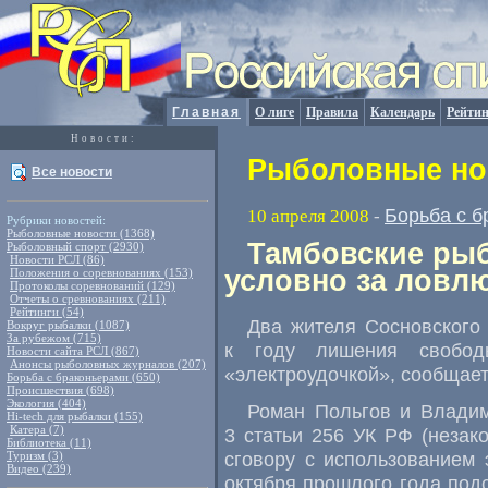
Главная
О лиге
Правила
Календарь
Рейтин
Новости:
Рыболовные нов
Все новости
Борьба с б
10 апреля 2008
-
Рубрики новостей:
Рыболовные новости (1368)
Тамбовские рыб
Рыболовный спорт (2930)
Новости РСЛ (86)
условно за ловл
Положения о соревнованиях (153)
Протоколы соревнований (129)
Отчеты о сревнованиях (211)
Рейтинги (54)
Два жителя Сосновского
Вокруг рыбалки (1087)
За рубежом (715)
к году лишения свобо
Новости сайта РСЛ (867)
Анонсы рыболовных журналов (207)
«электроудочкой», сообщае
Борьба с браконьерами (650)
Происшествия (698)
Экология (404)
Роман Польгов и Владим
Hi-tech для рыбалки (155)
Катера (7)
3 статьи 256 УК РФ (неза
Библиотека (11)
сговору с использованием э
Туризм (3)
Видео (239)
октября прошлого года по