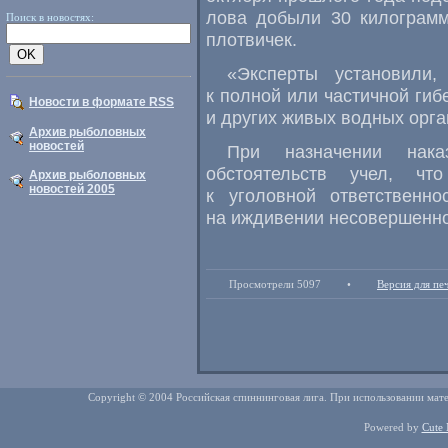
лова добыли 30 килограм
Поиск в новостях:
плотвичек.
«Эксперты установили,
к полной или частичной гиб
Новости в формате RSS
и других живых водных орга
Архив рыболовных
новостей
При назначении нак
обстоятельств учел, чт
Архив рыболовных
новостей 2005
к уголовной ответственн
на иждивении несовершенно
Просмотрели 5097
•
Версия для пе
Copyright © 2004 Российская спиннинговая лига. При использовании мате
Powered by
Cute