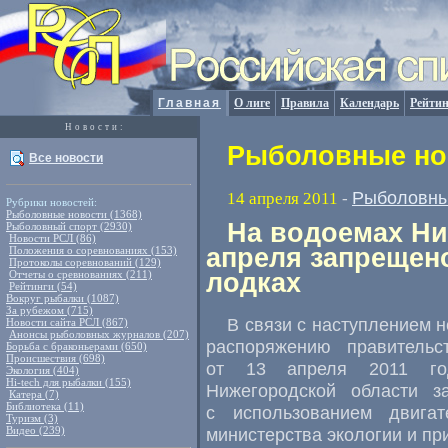
Главная
О лиге
Правила
Календарь
Рейтин
Новости:
Рыболовные нов
Все новости
Рыболовны
14 апреля 2011
-
Рубрики новостей:
Рыболовные новости (1368)
На водоемах Ни
Рыболовный спорт (2930)
Новости РСЛ (86)
апреля запрещен
Положения о соревнованиях (153)
Протоколы соревнований (129)
Отчеты о сревнованиях (211)
лодках
Рейтинги (54)
Вокруг рыбалки (1087)
За рубежом (715)
В связи с наступлением н
Новости сайта РСЛ (867)
Анонсы рыболовных журналов (207)
распоряжению правител
Борьба с браконьерами (650)
Происшествия (698)
от 13 апреля 2011 год
Экология (404)
Hi-tech для рыбалки (155)
Нижегородской области 
Катера (7)
Библиотека (11)
с использованием двига
Туризм (3)
Видео (239)
министерства экологии и пр