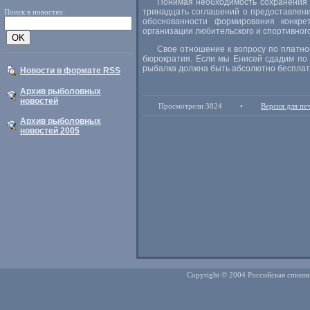
Понимая необходимость сохранения п
тринадцать соглашений о предоставлен
Поиск в новостях:
обоснованности формирования конкре
организации любительского и спортивног
Свое отношение к вопросу по платно
бюрократия. Если мы Енисей сдадим по у
рыбалка должна быть абсолютно бесплатн
Новости в формате RSS
Архив рыболовных
новостей
Просмотрели 3824
•
Версия для пе
Архив рыболовных
новостей 2005
Copyright © 2004 Российская спинни