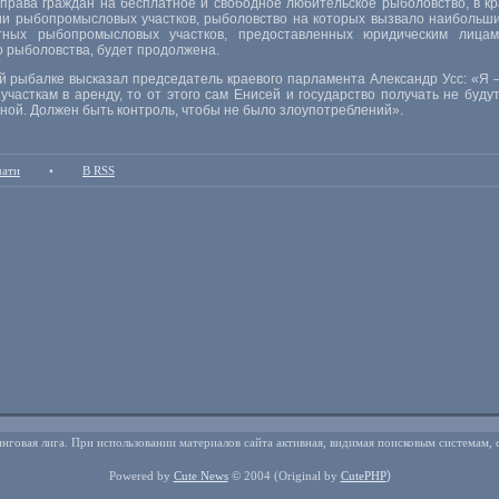
рава граждан на бесплатное и свободное любительское рыболовство, в кр
ии рыбопромысловых участков, рыболовство на которых вызвало наибольш
тных рыбопромысловых участков, предоставленных юридическим лица
о рыболовства, будет продолжена.
й рыбалке высказал председатель краевого парламента Александр Усс: «Я
часткам в аренду, то от этого сам Енисей и государство получать не буду
ой. Должен быть контроль, чтобы не было злоупотреблений».
чати
•
В RSS
нговая лига. При использовании материалов сайта активная, видимая поисковым системам, 
)
Powered by
Cute News
© 2004
(Original by
CutePHP