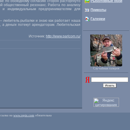
ае по обоюдному согласию сторон расторгнуто
Рыболовные обои
ий общественный резонанс. Работа по анализу
м и индивидуальным предпринимателям для
Приколы
Галереи
 — любитель рыбалки и знаю как работает наша
т, а деньги потекут арендаторам. Любительская
Источник:
http://www.parlcom.ru/
Случайная галерея
ссылка на
www.rspin.com
обязательна