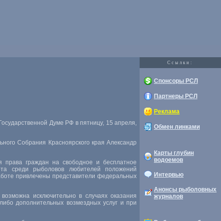
Cсылки:
Спонсоры РСЛ
Партнеры РСЛ
Реклама
Государственной Думе РФ в пятницу, 15 апреля,
Обмен линками
льного Собрания Красноярского края Александр
Карты глубин
водоемов
я права граждан на свободное и бесплатное
бота среди рыболовов любителей положений
Интервью
работе привлечены представители федеральных
Анонсы рыболовных
 возможна исключительно в случаях оказания
журналов
либо дополнительных возмездных услуг и при