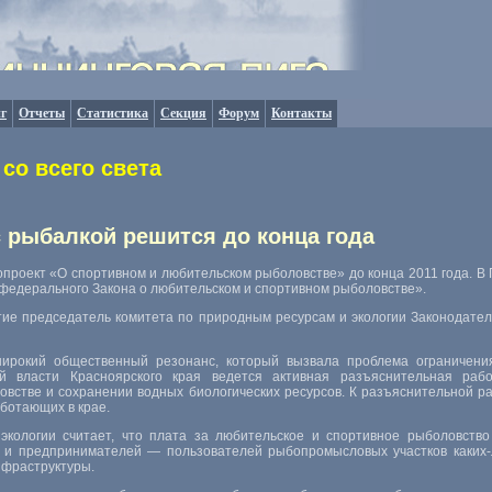
г
Отчеты
Статистика
Секция
Форум
Контакты
со всего света
 рыбалкой решится до конца года
проект «О спортивном и любительском рыболовстве» до конца 2011 года. В 
 федерального Закона о любительском и спортивном рыболовстве».
стие председатель комитета по природным ресурсам и экологии Законодате
ирокий общественный резонанс, который вызвала проблема ограничени
ной власти Красноярского края ведется активная разъяснительная ра
овстве и сохранении водных биологических ресурсов. К разъяснительной 
ботающих в крае.
кологии считает, что плата за любительское и спортивное рыболовство
 и предпринимателей — пользователей рыбопромысловых участков каких-
нфраструктуры.