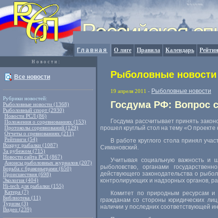
Главная
О лиге
Правила
Календарь
Рейтин
Новости:
Рыболовные новости 
Все новости
Рыболовные новости
19 апреля 2011
-
Рубрики новостей:
Госдума РФ: Вопрос с
Рыболовные новости (1368)
Рыболовный спорт (2930)
Новости РСЛ (86)
Госдума рассчитывает принять законо
Положения о соревнованиях (153)
Протоколы соревнований (129)
прошел круглый стол на тему «О проекте
Отчеты о сревнованиях (211)
Рейтинги (54)
В работе круглого стола принял уча
Вокруг рыбалки (1087)
Симановский.
За рубежом (715)
Новости сайта РСЛ (867)
Учитывая социальную важность и ш
Анонсы рыболовных журналов (207)
рыболовство, органами государствен
Борьба с браконьерами (650)
действующего законодательства о рыбол
Происшествия (698)
Экология (404)
контролирующих и надзорных органов, ра
Hi-tech для рыбалки (155)
Катера (7)
Комитет по природным ресурсам и э
Библиотека (11)
гражданам со стороны юридических лиц
Туризм (3)
наличии у последних соответствующей и
Видео (239)