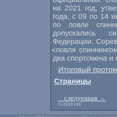
на 2021 год, ут
года, с 09 по 14 
по ловле спинн
допускались с
Федерации. Сорев
«
ловля спиннинго
два спортсмена и 
Итоговый проток
Страницы
следующая
→
1
2
3
4
5
6
7
8
9
Copyright © 2004 Российская спиннинговая лига. При использовании матери