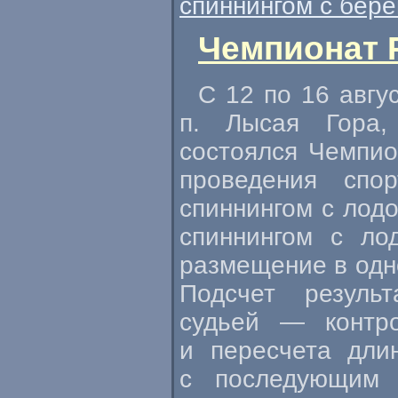
спиннингом с бере
Чемпионат Р
С 12 по 16 авгу
п. Лысая Гора,
состоялся Чемпио
проведения спо
спиннингом с лод
спиннингом с ло
размещение в одн
Подсчет резуль
судьей — контр
и пересчета дли
с последующим 