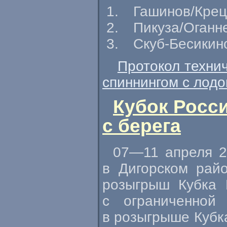
Гашинов/Крец
Пикуза/Оганне
Скуб-Бесикин
Протокол техни
спиннингом с лодо
Кубок Росс
с берега
07—11 апреля
2
в Дигорском рай
розыгрыш Кубка 
с ограниченной
в розыгрыше Кубк