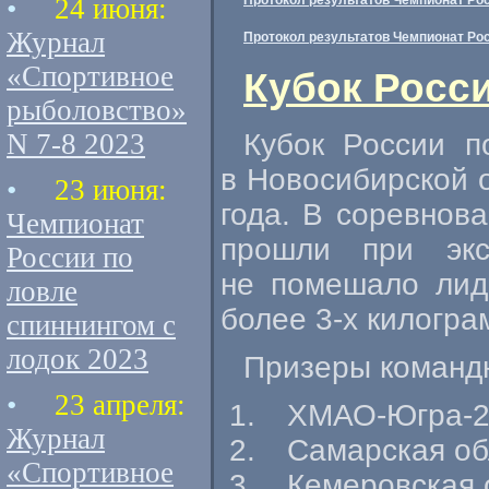
•
24 июня:
Протокол результатов Чемпионат Рос
Журнал
Протокол результатов Чемпионат Рос
«Спортивное
Кубок Росси
рыболовство»
N 7-8 2023
Кубок России п
в Новосибирской о
•
23 июня:
года. В соревнов
Чемпионат
прошли при экс
России по
не помешало лид
ловле
более
3-х
килогра
спиннингом с
лодок 2023
Призеры командн
•
23 апреля:
ХМАО-Югра-
Журнал
Самарская об
«Спортивное
Кемеровская