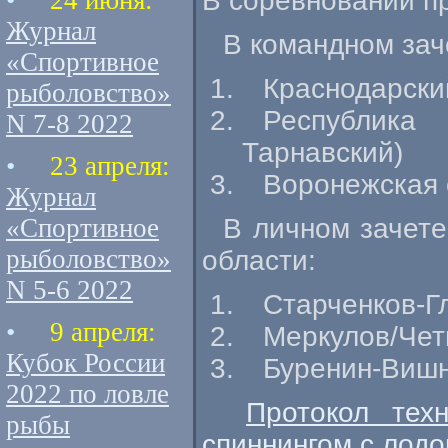
•
24 июня:
В соревновании п
Журнал
В командном зач
«Спортивное
Краснодарски
рыболовство»
Республика
N 7-8 2022
Тарнавский)
•
23 апреля:
Воронежская 
Журнал
«Спортивное
В личном зачете
рыболовство»
области:
N 5-6 2022
Старченков-Г
•
9 апреля:
Меркулов/Чет
Кубок России
Буренин-Вишн
2022 по ловле
Протокол тех
рыбы
спиннингом с лодо