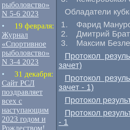
рыболовство»
Обладатели кубк
N 5-6 2023
Фарид Мануро
•
19 февраля:
Дмитрий Брат
Журнал
Максим Безле
«Спортивное
рыболовство»
Протокол резул
N 3-4 2023
зачет)
•
31 декабря:
Протокол резул
Сайт РСЛ
зачет - 1)
поздравляет
Протокол резуль
всех с
наступающим
Протокол резуль
2023 годом и
- 1
Рождеством!