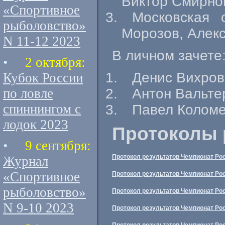
Виктор Смирно
«Спортивное
Московская 
рыболовство»
Морозов, Алек
N 11-12 2023
В личном зачете
•
2 октября:
Денис Вихров
Кубок России
по ловле
Антон Вальте
спиннингом с
Павел Коломе
лодок 2023
Протоколы 
•
9 сентября:
Протокол результатов Чемпионат Рос
Журнал
«Спортивное
Протокол результатов Чемпионат Рос
рыболовство»
Протокол результатов Чемпионат Рос
N 9-10 2023
Протокол результатов Чемпионат Рос