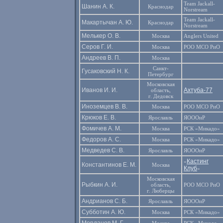
Team Jackall-
Шанин А. К.
Краснодар
Norstream
Team Jackall-
Макартычан А. Ю.
Краснодар
Norstream
Мелькер О. В.
Москва
Anglers United
Серов Г. И.
Москва
РОО МСО РиО
Андреев В. П.
Москва
Санкт-
Гусаковский Н. К.
Петербург
Московская
Иванов И. И.
Ахтуба-77
область,
г. Дедовск
Иноземцев В. В.
Москва
РОО МСО РиО
Крюков Е. В.
Ярославль
ЯОООиР
Фомичев А. М.
Москва
РСК «Микадо»
Федоров А. С.
Москва
РСК «Микадо»
Медведев С. В.
Ярославль
ЯОООиР
Кастинг
«
Константинов Е. М.
Москва
Клуб
»
Московская
Рыбкин А. И.
область,
РОО МСО РиО
г. Люберцы
Андрианов С. Б.
Ярославль
ЯОООиР
Субботин А. Ю.
Москва
РСК «Микадо»