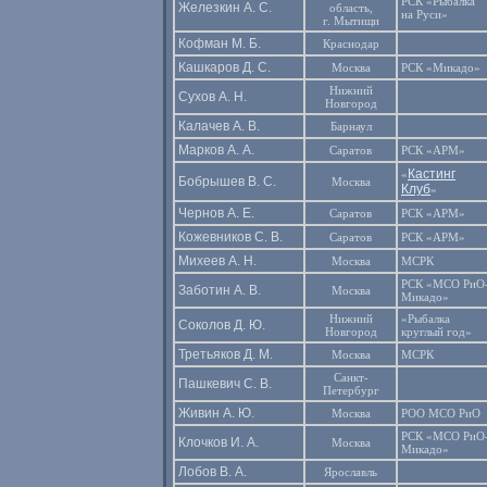
РСК «Рыбалка
Железкин А. С.
область,
на Руси»
г. Мытищи
Кофман М. Б.
Краснодар
Кашкаров Д. С.
Москва
РСК «Микадо»
Нижний
Сухов А. Н.
Новгород
Калачев А. В.
Барнаул
Марков А. А.
Саратов
РСК «АРМ»
Кастинг
«
Бобрышев В. С.
Москва
Клуб
»
Чернов А. Е.
Саратов
РСК «АРМ»
Кожевников С. В.
Саратов
РСК «АРМ»
Михеев А. Н.
Москва
МСРК
РСК «МСО РиО
Заботин А. В.
Москва
Микадо»
Нижний
«Рыбалка
Соколов Д. Ю.
Новгород
круглый год»
Третьяков Д. М.
Москва
МСРК
Санкт-
Пашкевич С. В.
Петербург
Живин А. Ю.
Москва
РОО МСО РиО
РСК «МСО РиО
Клочков И. А.
Москва
Микадо»
Лобов В. А.
Ярославль