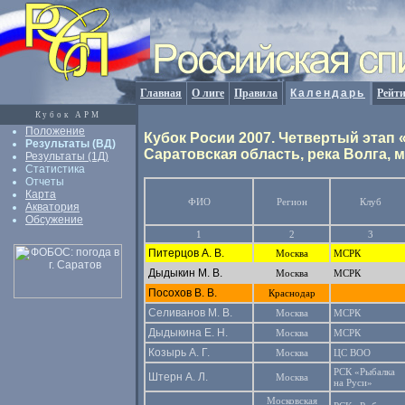
Главная
О лиге
Правила
Календарь
Рейт
Кубок АРМ
Положение
Кубок Росии 2007. Четвертый этап
Результаты (ВД)
Саратовская область, река Волга,
Результаты (1Д)
Статистика
Отчеты
Карта
ФИО
Регион
Клуб
Акватория
Обсужение
1
2
3
Питерцов А. В.
Москва
МСРК
Дыдыкин М. В.
Москва
МСРК
Посохов В. В.
Краснодар
Селиванов М. В.
Москва
МСРК
Дыдыкина Е. Н.
Москва
МСРК
Козырь А. Г.
Москва
ЦС ВОО
РСК «Рыбалка
Штерн А. Л.
Москва
на Руси»
Московская