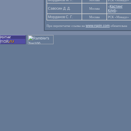
Морданов М. Г.
Москва
РСК «Микадо»
Кастинг
«
Савосин Д. Д.
Москва
Клуб
»
Морданов С. Г.
Москва
РСК «Микадо»
www.rspin.com
При перепечатке ссылка на
обязательна