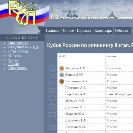
Главная
О лиге
Правила
Календарь
Рейтинг
II этап КР 2009
Положение
Кубок России по спиннингу II этап
Результаты (ВД)
Статистика
Отчеты
ФИО
Регион
Карта
Лоция
Обсужение
Медведев С.В.
Ярославль
Живин А.Ю.
Москва
Иноземцев В.В.
Москва
Питерцов А.В.
Москва
Воробьев А.А.
Санкт-Петербург
Мелькер О.В.
Москва
Дыдыкин М.В.
Москва
Моргун Ю.А.
Москва
Дыдыкина Е.Н.
Москва
Клюквин В.Ю.
Москва