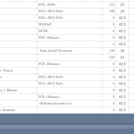
РСК «АРМ»
132
32
РОО «МСО РиО»
348
26
РОО «МСО РиО»
0
40.5
ЯОООиР
0
40.5
МСРК
0
40.5
РСК «Микадо»
0
40.5
0
40.5
Team Jackall Norstream
238
30
156
31
РСК «Микадо»
0
40.5
г. Озерск
0
40.5
ть
РОО «МСО РиО»
0
40.5
РСО «МСО РиО»
0
40.5
ь, г. Вязьма
0
40.5
РСК «Микадо»
0
40.5
д
«Рыбалка круглый год»
0
40.5
г. Балаково
0
40.5