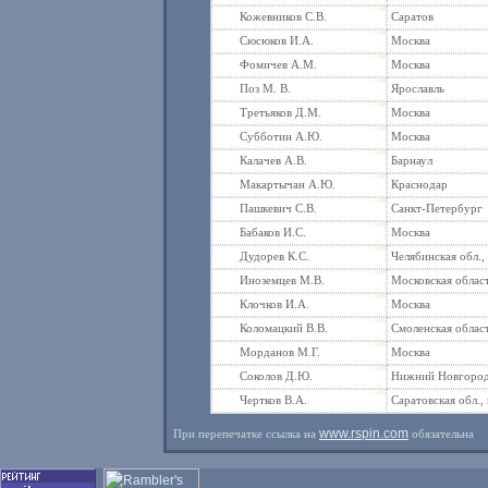
Кожевников С.В.
Саратов
Сюсюков И.А.
Москва
Фомичев А.М.
Москва
Поз М. В.
Ярославль
Третьяков Д.М.
Москва
Субботин А.Ю.
Москва
Калачев А.В.
Барнаул
Макартычан А.Ю.
Краснодар
Пашкевич С.В.
Санкт-Петербург
Бабаков И.С.
Москва
Дудорев К.С.
Челябинская обл., 
Иноземцев М.В.
Московская облас
Клочков И.А.
Москва
Коломацкий В.В.
Смоленская област
Морданов М.Г.
Москва
Соколов Д.Ю.
Нижний Новгоро
Чертков В.А.
Саратовская обл., 
www.rspin.com
При перепечатке ссылка на
обязательна