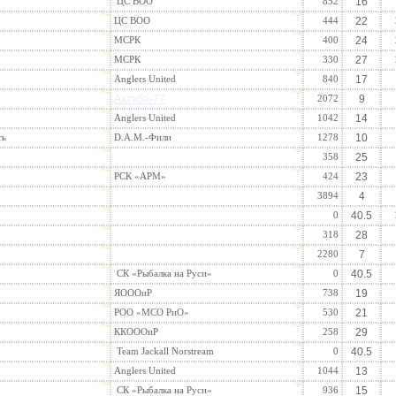
ЦС ВОО
852
16
ЦС ВОО
444
22
МСРК
400
24
МСРК
330
27
Anglers United
840
17
Ахтуба-77
2072
9
Anglers United
1042
14
ть
D.А.М.-Фили
1278
10
358
25
РСК «АРМ»
424
23
3894
4
0
40.5
318
28
2280
7
СК «Рыбалка на Руси»
0
40.5
ЯОООиР
738
19
РОО «МСО РиО»
530
21
ККОООиР
258
29
Team Jackall Norstream
0
40.5
Anglers United
1044
13
СК «Рыбалка на Руси»
936
15