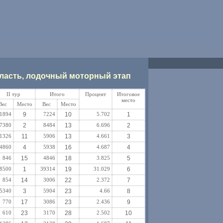
область, лодочный моторный этап
II тур
Итого
Процент
Итоговое
место
Вес
Место
Вес
Место
1894
9
7224
10
5.702
1
7380
2
8484
13
6.696
2
1326
11
5906
13
4.661
3
4860
4
5938
16
4.687
4
846
15
4846
18
3.825
5
8500
1
39314
19
31.029
6
854
14
3006
22
2.372
7
5340
3
5904
23
4.66
8
770
17
3086
23
2.436
9
610
23
3170
28
2.502
10