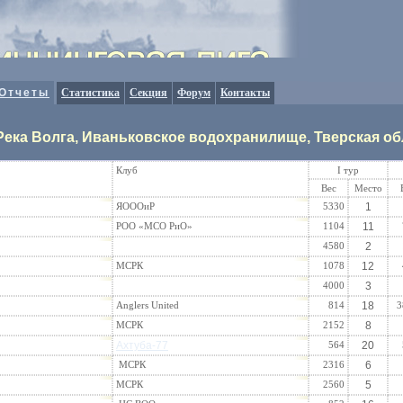
Отчеты
Статистика
Секция
Форум
Контакты
. Река Волга, Иваньковское водохранилище, Тверская 
Клуб
I тур
Вес
Место
ЯОООиР
5330
1
РОО «МСО РиО»
1104
11
4580
2
МСРК
1078
12
4000
3
Anglers United
814
18
3
МСРК
2152
8
Ахтуба-77
564
20
МСРК
2316
6
МСРК
2560
5