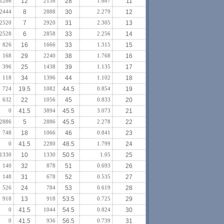
1286
12
2138
28
1.687
11
2444
8
2888
30
2.279
12
2520
7
2920
31
2.305
13
2528
6
2858
33
2.256
14
826
16
1666
33
1.315
15
168
29
2240
38
1.768
16
396
25
1438
39
1.135
17
118
34
1396
44
1.102
18
724
19.5
1082
44.5
0.854
19
632
22
1056
45
0.833
20
0
41.5
3894
45.5
3.073
21
2886
5
2886
45.5
2.278
22
748
18
1066
46
0.841
23
0
41.5
2280
48.5
1.799
24
1330
10
1330
50.5
1.05
25
140
32
878
51
0.693
26
148
31
678
52
0.535
27
526
24
784
53
0.619
28
918
13
918
53.5
0.725
29
0
41.5
1044
54.5
0.824
30
0
41.5
936
56.5
0.739
31