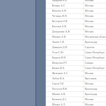
Андреев В.П.
Москва
Козырь А.Г.
Москва
Михеев А.Н.
Москва
Чучвара И.П.
Москва
Костерев О.В.
Москва
Киселев А.В.
Москва
Демуренко А.В
Москва
Мишин А.В.
Московская облас
Лапин С.В.
Краснодар
Давыдов Д.В.
Саратов
Усов С.Ю.
Санкт-Петербург
Башуев И.Н.
Санкт-Петербург
Валиулов Р.Т.
Самара
Бауков В.А.
Санкт-Петербург
Железкин А.С.
Москва
Лобов В.А.
Ярославль
Серов Г.И.
Москва
Посохов В.В.
Краснодар
Шанин А.К.
Краснодар
Калинов Д.С.
Москва
Штерн А.Л.
Москва