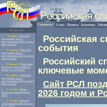
Главная
О лиге
Правила
Календарь
Рейтин
Новости:
Российская с
•
7 декабря:
Сайт РСЛ
поздравляет всех с
наступающим 2026 годом и
события
Рождеством!
•
22 декабря:
Сайт РСЛ
поздравляет всех с
наступающим 2025 годом и
Российский сп
Рождеством!
•
25 февраля:
Чемпионат
ключевые мом
России по ловле рыбы на
блесну со льда 2024
•
30 декабря:
Сайт РСЛ
поздравляет всех с
Сайт РСЛ поз
наступающим 2024 годом и
Рождеством!
•
17 декабря:
Кубок
2026 годом и Р
России по зимней блесне
2023
•
17 декабря:
Журнал
«Спортивное рыболовство»
N 1-2 2024