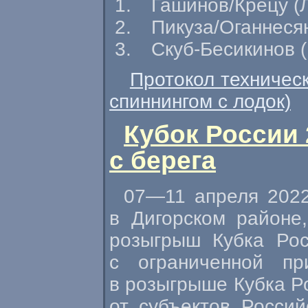
Гашинов/Крецу (
Пикуза/Оганнесян
Скуб-Бесикинов 
Протокол техничес
спиннингом с лодок)
Кубок России
с берега
07—11 апреля
2022
в Дигорском районе
розыгрыш Кубка Рос
с ограниченной пр
в розыгрыше Кубка Р
от субъектов Росси