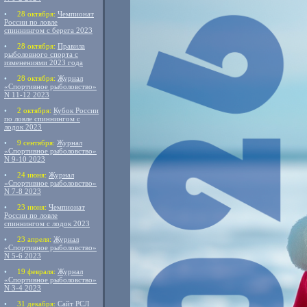
•
28 октября:
Чемпионат
России по ловле
спиннингом с берега 2023
•
28 октября:
Правила
рыболовного спорта с
изменениями 2023 года
•
28 октября:
Журнал
«Спортивное рыболовство»
N 11-12 2023
•
2 октября:
Кубок России
по ловле спиннингом с
лодок 2023
•
9 сентября:
Журнал
«Спортивное рыболовство»
N 9-10 2023
•
24 июня:
Журнал
«Спортивное рыболовство»
N 7-8 2023
•
23 июня:
Чемпионат
России по ловле
спиннингом с лодок 2023
•
23 апреля:
Журнал
«Спортивное рыболовство»
N 5-6 2023
•
19 февраля:
Журнал
«Спортивное рыболовство»
N 3-4 2023
•
31 декабря:
Сайт РСЛ