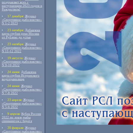
поздравляет всех с
наступающим 2023 годом и
Рождеством!
•
17 декабря:
Журнал
«Спортивное рыболовство»
N 1-2 2023
•
23 октября:
Добавлена
карта глубин реки Москва
от Рублево до устья
•
23 октября:
Журнал
«Спортивное рыболовство»
N 11-12 2022
•
19 августа:
Журнал
«Спортивное рыболовство»
N 9-10 2022
•
24 июня:
Добавлена
карта глубин Истринского
водохранилища
•
24 июня:
Журнал
«Спортивное рыболовство»
N 7-8 2022
•
23 апреля:
Журнал
«Спортивное рыболовство»
N 5-6 2022
•
9 апреля:
Кубок России
2022 по ловле рыбы
спиннингом с берега
•
20 февраля:
Журнал
«Спортивное рыболовство»