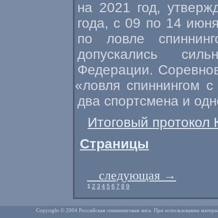
на 2021 год, утвер
года, с 09 по 14 июн
по ловле спиннин
допускались силь
Федерации. Соревно
«
ловля спиннингом с
два спортсмена и одн
Итоговый протокол К
Страницы
следующая
→
1
2
3
4
5
6
7
8
9
Copyright © 2004 Российская спиннинговая лига. При использовании матери