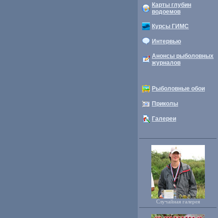
Карты глубин
водоемов
Курсы ГИМС
Интервью
Анонсы рыболовных
журналов
Рыболовные обои
Приколы
Галереи
Случайная галерея