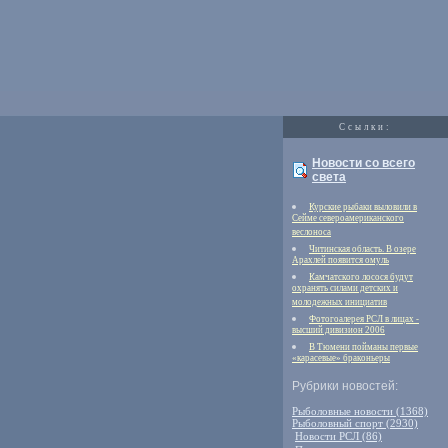
Cсылки:
Новости со всего
света
Курские рыбаки выловили в
Сейме североамериканского
веслоноса
Читинская область. В озере
Арахлей появится омуль
Камчатского лосося будут
охранять силами детских и
молодежных инициатив
Фотогоалерея РСЛ в лицах -
высший дивизион 2006
В Тюмени пойманы первые
«карасевые» браконьеры
Рубрики новостей:
Рыболовные новости (1368)
Рыболовный спорт (2930)
Новости РСЛ (86)