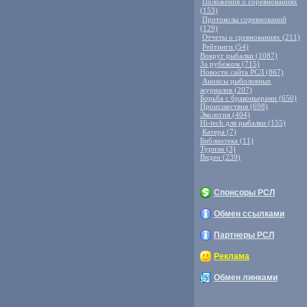
Положения о соревнованиях
(153)
Протоколы соревнований
(129)
Отчеты о сревнованиях (211)
Рейтинги (54)
Вокруг рыбалки (1087)
За рубежом (715)
Новости сайта РСЛ (867)
Анонсы рыболовных
журналов (207)
Борьба с браконьерами (650)
Происшествия (698)
Экология (404)
Hi-tech для рыбалки (155)
Катера (7)
Библиотека (11)
Туризм (3)
Видео (239)
Спонсоры РСЛ
Обмен ссылками
Партнеры РСЛ
Реклама
Обмен линками