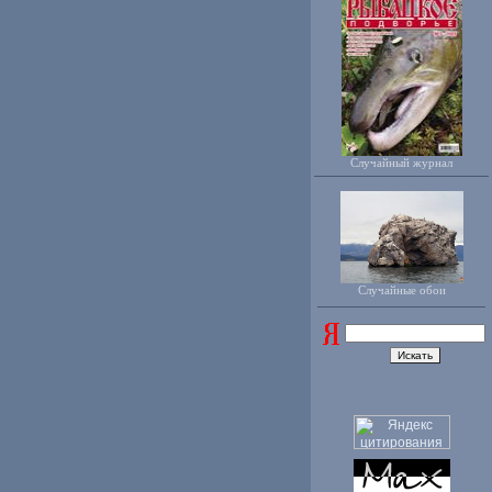
Случайный журнал
Случайные обои