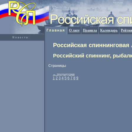
Главная
О лиге
Правила
Календарь
Рейтин
Новости:
Российская спиннинговая 
Российский спиннинг, рыбалк
Страницы
←
предыдущая
1
2
3
4
5
6
7
8
9