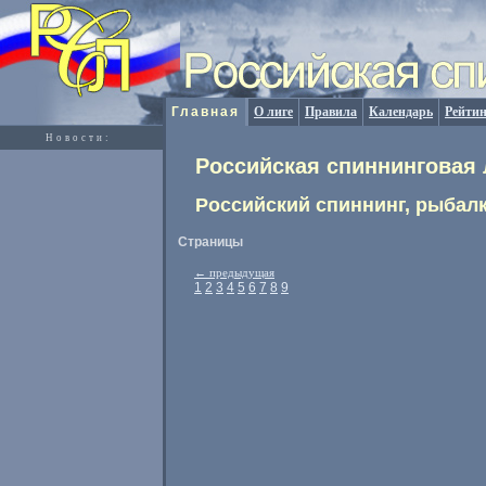
Главная
О лиге
Правила
Календарь
Рейтин
Новости:
Российская спиннинговая 
Российский спиннинг, рыбалк
Страницы
←
предыдущая
1
2
3
4
5
6
7
8
9