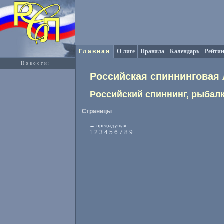
Главная
О лиге
Правила
Календарь
Рейтин
Новости:
Российская спиннинговая 
Российский спиннинг, рыбалк
Страницы
←
предыдущая
1
2
3
4
5
6
7
8
9