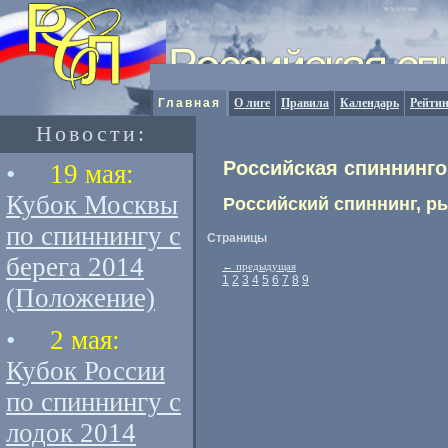
Главная
О лиге
Правила
Календарь
Рейтин
Новости:
Российская спиннинго
•
19 мая:
Кубок Москвы
Российский спиннинг, р
по спиннингу с
Страницы
берега 2014
←
предыдущая
1
2
3
4
5
6
7
8
9
(Положение)
•
2 мая:
Кубок России
по спиннингу с
лодок 2014