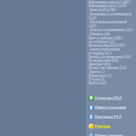
Рыболовные новости (1368)
Рыболовный спорт (2930)
Новости РСЛ (86)
Положения о соревнованиях
(153)
Протоколы соревнований
(129)
Отчеты о сревнованиях (211)
Рейтинги (54)
Вокруг рыбалки (1087)
За рубежом (715)
Новости сайта РСЛ (867)
Анонсы рыболовных
журналов (207)
Борьба с браконьерами (650)
Происшествия (698)
Экология (404)
Hi-tech для рыбалки (155)
Катера (7)
Библиотека (11)
Туризм (3)
Видео (239)
Спонсоры РСЛ
Обмен ссылками
Партнеры РСЛ
Реклама
Обмен линками