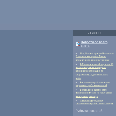
Cсылки:
Новости со всего
света
Под Угличем прошел Чемпионат
России по ловле рыбы. Место
проведения признали неудачным
В Мишкинском районе, после 20
лет затишья, вновь возродили
районные соревнования по
спортивному подледному лову
рыбы
Воронежские рыбаки очистят
водоемы от рыболовных сетей
Вологодские рыбаки стали
чемпионами России по ловле рыбы
на мормышку со льда
Спартакиада трудовых
коллективов по рыболовному спорту
Рубрики новостей: