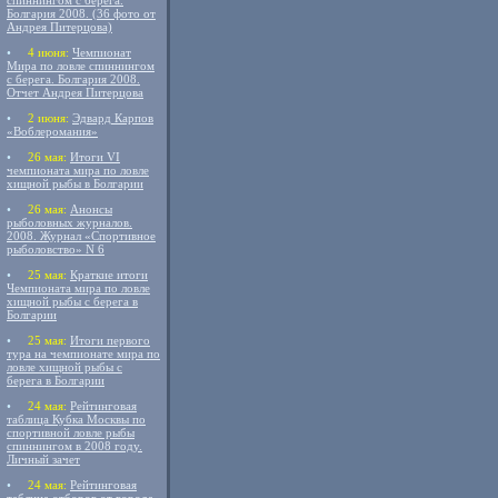
спиннингом с берега.
Болгария 2008. (36 фото от
Андрея Питерцова)
•
4 июня:
Чемпионат
Мира по ловле спиннингом
с берега. Болгария 2008.
Отчет Андрея Питерцова
•
2 июня:
Эдвард Карпов
«Воблеромания»
•
26 мая:
Итоги VI
чемпионата мира по ловле
хищной рыбы в Болгарии
•
26 мая:
Анонсы
рыболовных журналов.
2008. Журнал «Спортивное
рыболовство» N 6
•
25 мая:
Краткие итоги
Чемпионата мира по ловле
хищной рыбы с берега в
Болгарии
•
25 мая:
Итоги первого
тура на чемпионате мира по
ловле хищной рыбы с
берега в Болгарии
•
24 мая:
Рейтинговая
таблица Кубка Москвы по
спортивной ловле рыбы
спиннингом в 2008 году.
Личный зачет
•
24 мая:
Рейтинговая