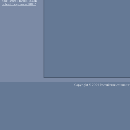
hole- 2008» кубок "Black
hole - Ставрополь 2008"
Copyright © 2004 Российская спиннинг