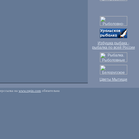
Избушка рыбака -
рыбалка по всей России
Цветы Мытищи
перссылка на
www.rspin.com
обязательна