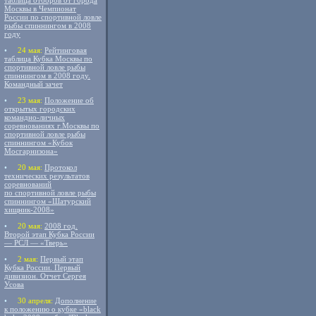
таблица отборов от города
Москвы в Чемпионат
России по спортивной ловле
рыбы спиннингом в 2008
году
•
24 мая:
Рейтинговая
таблица Кубка Москвы по
спортивной ловле рыбы
спиннингом в 2008 году.
Командный зачет
•
23 мая:
Положение об
открытых городских
командно-личных
соревнованиях г.Москвы по
спортивной ловле рыбы
спиннингом «Кубок
Мосгарнизона»
•
20 мая:
Протокол
технических результатов
соревнований
по спортивной ловле рыбы
спиннингом «Шатурский
хищник-2008»
•
20 мая:
2008 год.
Второй этап Кубка России
— РСЛ — «Тверь»
•
2 мая:
Первый этап
Кубка России. Первый
дивизион. Отчет Сергея
Усова
•
30 апреля:
Дополнение
к положению о кубке «black