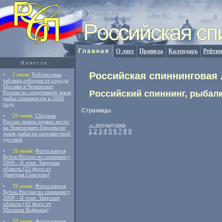
Главная
О лиге
Правила
Календарь
Рейтин
Новости:
Российская спиннинговая 
•
2 июля:
Рейтинговая
таблица отборов от города
Москвы в Чемпионат
Российский спиннинг, рыбалк
России по спортивной ловле
рыбы спиннингом в 2008
году
Страницы
•
29 июня:
Сборная
России заняла первое место
←
предыдущая
на Чемпионате Европы по
1
2
3
4
5
6
7
8
9
ловле рыбы по поплавочной
удочкой
•
26 июня:
Фотогалерея
Кубок России по спиннингу
2008 - II этап. Тверская
область (23 фото от
Дмитрия Соколова)
•
26 июня:
Фотогалерея
Кубок России по спиннингу
2008 - II этап. Тверская
область (42 фото от
Михаила Кофмана)
•
26 июня:
Фотогалерея