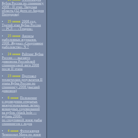
Кубок России по спиннингу
2008 - II этап. Тверская
область (52 фото от Андрея
Питерцова)
•
25 июня:
2008 год.
Третий этап Кубка России
— РСЛ — «Темрюк»
•
25 июня:
Анонсы
рыболовных журналов.
2008. Журнал «Спортивное
рыболовство» N 7
•
24 июня:
Рейтинг Кубка
России — высшего
дивизиона Российской
спиннинговой лиги 2008
после II этапа
•
23 июня:
Протокол
технических результатов II
этапа Кубка России по
спиннингу 2008 (высший
дивизион)
•
6 июня:
Положение
о проведении открытых
межрегиональных лично-
командных соревнований
на кубок «black hole —
кубань 2008»
по спортивной ловле рыбы
спиннингом с лодок
•
4 июня:
Фотогалерея
Чемпионат Мира по ловле