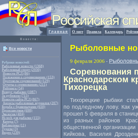
Главная
О лиге
Правила
Календарь
Рейтин
Новости:
Рыболовные нов
Все новости
Рыболовны
9 февраля 2006
-
Рубрики новостей:
Рыболовные новости (1368)
Соревнования п
Рыболовный спорт (2930)
Новости РСЛ (86)
Краснодарском к
Положения о соревнованиях (153)
Протоколы соревнований (129)
Отчеты о сревнованиях (211)
Тихорецка
Рейтинги (54)
Вокруг рыбалки (1087)
За рубежом (715)
Тихорецкие рыбаки ста
Новости сайта РСЛ (867)
Анонсы рыболовных журналов (207)
по подледному лову. Как у
Борьба с браконьерами (650)
Происшествия (698)
прошел 5 февраля в станице
Экология (404)
Hi-tech для рыбалки (155)
из разных районов Крас
Катера (7)
Библиотека (11)
общественной организации 
Туризм (3)
Видео (239)
Кийкова, Василия Дрозден