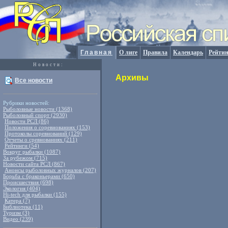
Главная
О лиге
Правила
Календарь
Рейтин
Новости:
Архивы
Все новости
Рубрики новостей:
Рыболовные новости (1368)
Рыболовный спорт (2930)
Новости РСЛ (86)
Положения о соревнованиях (153)
Протоколы соревнований (129)
Отчеты о сревнованиях (211)
Рейтинги (54)
Вокруг рыбалки (1087)
За рубежом (715)
Новости сайта РСЛ (867)
Анонсы рыболовных журналов (207)
Борьба с браконьерами (650)
Происшествия (698)
Экология (404)
Hi-tech для рыбалки (155)
Катера (7)
Библиотека (11)
Туризм (3)
Видео (239)