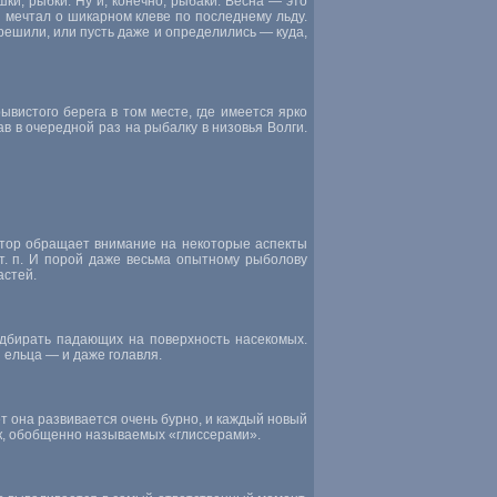
ки, рыбки. Ну и, конечно, рыбаки. Весна — это
и мечтал о шикарном клеве по последнему льду.
 решили, или пусть даже и определились — куда,
вистого берега в том месте, где имеется ярко
в в очередной раз на рыбалку в низовья Волги.
Автор обращает внимание на некоторые аспекты
т. п. И порой даже весьма опытному рыболову
астей.
одбирать падающих на поверхность насекомых.
и ельца — и даже голавля.
ет она развивается очень бурно, и каждый новый
ок, обобщенно называемых «глиссерами».