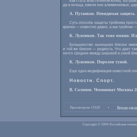
Как стать властелином колец. Катушк
да и кольца, ежели они алюминиевые, цар
А. Пузанков. Невидимая защита.
Суть способа защиты тройника проста
крючок — известно давно, а как тройник 
К. Луженков. Так тоже можно. И
Большинство нынешних блесен имею
и той же блесне — редкость. Что дает т
нечто среднее между широкой и узкой бл
К. Луженков. Поролон тупой.
Еще одна модификация известной спи
Новости. Спорт.
В. Солопов. Чемпионат Москвы 2
Просмотрели 13320
•
Версия для п
Copyright © 2004 Российская спинни