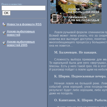
Поиск в новостях:
Новости в формате RSS
Архив рыболовных
Ловля ручьевой форели спиннингом п
новостей
Всякий может легко узнать, что за снар
новичка все выглядит доступно, понятно
Архив рыболовных
многообещающего процесса у большинств
новостей 2005
она не ловится…
М. Балачевцев. Не панацея.
Сложность выбора приманки для мелк
То идеальной была для него «вертушка»
блесны. Есть у него такой грех. Но в эт
И разговор пойдет о ловле щуки на небол
К. Шорин. Подмосковные вечера.
Ночная ловля на большой реке. Лов
событий: улов хороший, улов посредстве
результат будет либо хорошим, либо нул
даже не полдела.
О. Капитанов, К. Шорин. Рыбалк