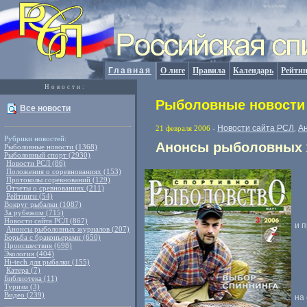
Главная
О лиге
Правила
Календарь
Рейтин
Новости:
Рыболовные новости 
Все новости
Новости сайта РСЛ
А
21 февраля 2006
-
,
Рубрики новостей:
Анонсы рыболовных ж
Рыболовные новости (1368)
Рыболовный спорт (2930)
Новости РСЛ (86)
Положения о соревнованиях (153)
Протоколы соревнований (129)
Отчеты о сревнованиях (211)
Рейтинги (54)
Вокруг рыбалки (1087)
За рубежом (715)
Новости сайта РСЛ (867)
и 
Анонсы рыболовных журналов (207)
Борьба с браконьерами (650)
Происшествия (698)
Экология (404)
Hi-tech для рыбалки (155)
Катера (7)
Библиотека (11)
Туризм (3)
Видео (239)
на