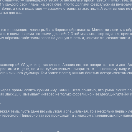
а окнами-то — календарная весна. А весной все просыпается: птички, зверуш
И у каждого свои планы на этот счет. Кто-то долгими февральскими вечерам
 Волги, а кто и подальше — в жаркие страны, за экзотикой. А если вы еще не
татья для вас.
ся в периодике ловле рыбы с берегов обрывистых. Можно ли ловить с обры
елать с наименьшими потерями для себя? Этой мыслью автор задался, приеха
м образом любителям ловли на донную снасть и, конечно же, сазанятникам.
зговор об УЛ-удилище как классе. Анализ его, как говорится, «от и до». 
еристикам и цене, но и по субъективным приоритетам — внешнему виду и 
 того или иного удилища. Тем более с сегодняшним богатым ассортиментом сн
 через пробы ловить сухими «мушками». Всем понятно, что рыба любит п
ак Black Zulu, вызывает интерес не только форели, но и вездесущих уклейки 
.
вежая тема, пусть даже весьма узкая и специальная, то в несколько первых л
 интересного. Примерно так все происходит и с классом спиннинговых приман