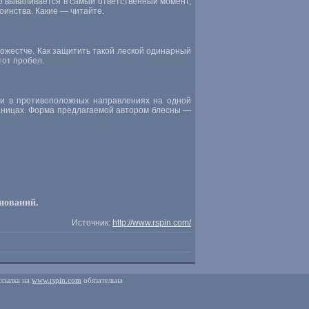
го вываливается в самый ответственный момент,
оинства. Какие — читайте.
пожестче. Как защитить такой леской одинарный
тот пробел.
си в противоположных направлениях на одной
раницах. Форма предлагаемой автором блесны —
нований.
Источник:
http://www.rspin.com/
ссылка на
www.rspin.com
обязательна