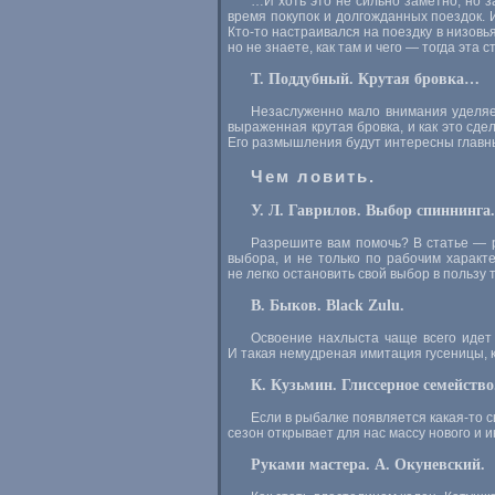
…И хоть это не сильно заметно, но з
время покупок и долгожданных поездок. 
Кто-то настраивался на поездку в низовья
но не знаете, как там и чего — тогда эта с
Т. Поддубный. Крутая бровка…
Незаслуженно мало внимания уделяет
выраженная крутая бровка, и как это сд
Его размышления будут интересны главны
Чем ловить.
У. Л. Гаврилов. Выбор спиннинга.
Разрешите вам помочь? В статье — ра
выбора, и не только по рабочим характ
не легко остановить свой выбор в пользу
В. Быков. Black Zulu.
Освоение нахлыста чаще всего идет
И такая немудреная имитация гусеницы, к
К. Кузьмин. Глиссерное семейство
Если в рыбалке появляется какая-то с
сезон открывает для нас массу нового и
Руками мастера. А. Окуневский.