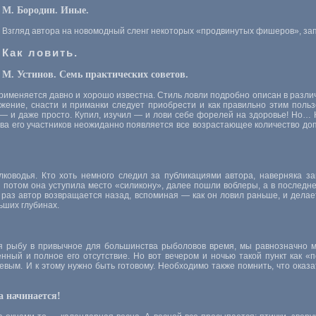
М. Бородин. Иные.
Взгляд автора на новомодный сленг некоторых «продвинутых фишеров», за
Как ловить.
М. Устинов. Семь практических советов.
рименяется давно и хорошо известна. Стиль ловли подробно описан в разли
яжение, снасти и приманки следует приобрести и как правильно этим польз
 — и даже просто. Купил, изучил — и лови себе форелей на здоровье! Но… К
а его участников неожиданно появляется все возрастающее количество доп
оводья. Кто хоть немного следил за публикациями автора, наверняка зам
, потом она уступила место «силикону», далее пошли воблеры, а в послед
от раз автор возвращается назад, вспоминая — как он ловил раньше, и дела
ьших глубинах.
я рыбу в привычное для большинства рыболовов время, мы равнозначно м
нный и полное его отсутствие. Но вот вечером и ночью такой пункт как «
евым. И к этому нужно быть готовому. Необходимо также помнить, что оказ
а начинается!