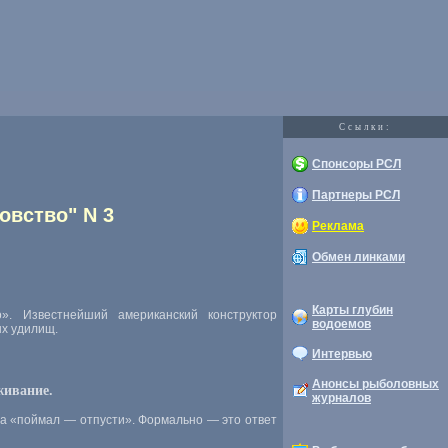
Cсылки:
Спонсоры РСЛ
Партнеры РСЛ
овство" N 3
Реклама
Обмен линками
Карты глубин
. Известнейший американский конструктор
водоемов
ых удилищ.
Интервью
Анонсы рыболовных
живание.
журналов
а «поймал — отпусти». Формально — это ответ