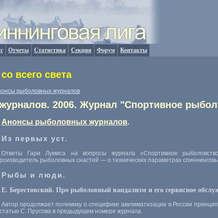
г
Отчеты
Статистика
Секция
Форум
Контакты
со всего света
нонсы рыболовных журналов
урналов. 2006. Журнал "Спортивное рыбол
Анонсы рыболовных журналов
.
Из первых уст.
Ответы Гари Лумиса на вопросы журнала «Спортивное рыболовство»
производитель рыболовных снастей — о технических параметрах спиннингов
Рыбы и люди.
Е. Берестовский. Про рыболовный вандализм и его сервисное обслу
Автор продолжает полемику о специфике акклиматизации в России принцип
 статью С. Прусова в предыдущем номере журнала.