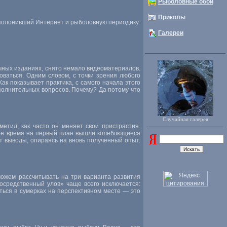
Рыболовные обои
Приколы
полонивший Интернет и рыболовную периодику.
Галереи
чных изданиях, снято немало видеоматериалов.
оваться. Одним словом, с точки зрения любого
ак показывает практика, с самого начала этого
олнительных вопросов. Почему? Да потому что
Случайная галерея
етил, как часто он меняет свои пристрастия.
нее время на первый план вышли колеблющиеся
ет выводы, опираясь на вновь полученный опыт.
ожем рассчитывать на три варианта развития
посредственный улов» чаще всего исключается:
аться в сумерках на перспективном месте — это