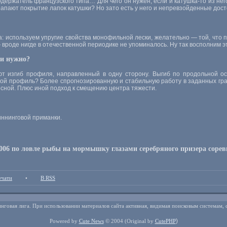
одержатель французского типа… Для чего он нужен, если и катушка-то из не
апают покрытие лапок катушки? Но зато есть у него и непревзойденные дост
: используем упругие свойства монофильной лески, желательно — той, что 
— вроде нигде в отечественной периодике не упоминалось. Ну так восполним э
ли нужно?
т изгиб профиля, направленный в одну сторону. Выгиб по продольной о
акой профиль? Более спрогнозированную и стабильную работу в заданных г
есной. Плюс иной подход к смещению центра тяжести.
ннинговой приманки.
006 по ловле рыбы на мормышку глазами серебряного призера сорев
ечати
•
В RSS
нговая лига. При использовании материалов сайта активная, видимая поисковым системам, 
)
Powered by
Cute News
© 2004
(Original by
CutePHP