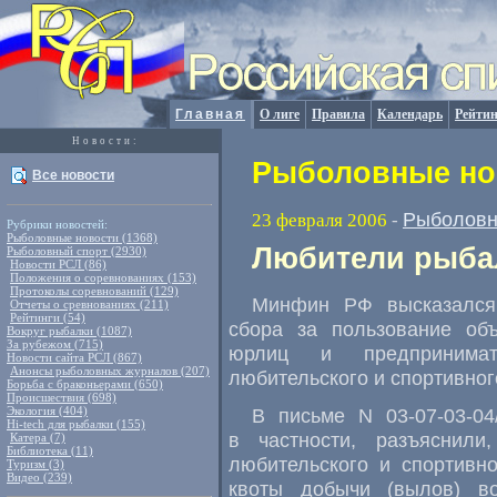
Главная
О лиге
Правила
Календарь
Рейтин
Новости:
Рыболовные нов
Все новости
Рыболовн
23 февраля 2006
-
Рубрики новостей:
Рыболовные новости (1368)
Любители рыбал
Рыболовный спорт (2930)
Новости РСЛ (86)
Положения о соревнованиях (153)
Протоколы соревнований (129)
Минфин РФ высказался
Отчеты о сревнованиях (211)
Рейтинги (54)
сбора за пользование объ
Вокруг рыбалки (1087)
За рубежом (715)
юрлиц и предпринимат
Новости сайта РСЛ (867)
Анонсы рыболовных журналов (207)
любительского и спортивног
Борьба с браконьерами (650)
Происшествия (698)
Экология (404)
В письме N 03-07-03-04
Hi-tech для рыбалки (155)
в частности, разъяснили
Катера (7)
Библиотека (11)
любительского и спортивн
Туризм (3)
Видео (239)
квоты добычи (вылов) во