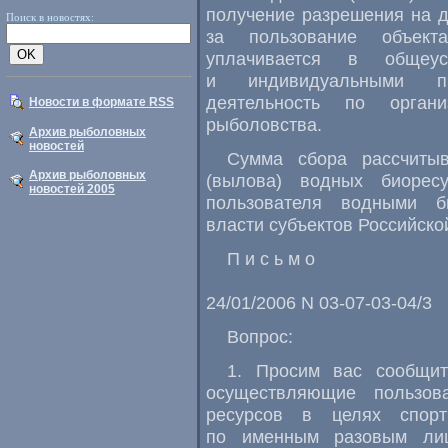
получение разрешения на д
Поиск в новостях:
за пользование объект
уплачивается в общеус
и индивидуальными пр
деятельность по органи
Новости в формате RSS
рыболовства.
Архив рыболовных
новостей
Сумма сбора рассчиты
Архив рыболовных
(вылова) водных биоресу
новостей 2005
пользователя водными б
власти субъектов Российско
П и с ь м о
24/01/2006 N 03-07-03-04/3
Вопрос:
1. Просим вас сообщит
осуществляющие пользов
ресурсов в целях спорт
по именным разовым лиц