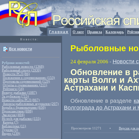
Главная
О лиге
Правила
Календарь
Рейтин
Новости:
Рыболовные нов
Все новости
Новости 
24 февраля 2006
-
Рубрики новостей:
Рыболовные новости (1368)
Обновление в р
Рыболовный спорт (2930)
Новости РСЛ (86)
карты Волги и Ах
Положения о соревнованиях (153)
Протоколы соревнований (129)
Отчеты о сревнованиях (211)
Астрахани и Кас
Рейтинги (54)
Вокруг рыбалки (1087)
За рубежом (715)
Обновление в разделе
к
Новости сайта РСЛ (867)
Анонсы рыболовных журналов (207)
Волгограда до Астрахани и 
Борьба с браконьерами (650)
Происшествия (698)
Экология (404)
Hi-tech для рыбалки (155)
Катера (7)
Библиотека (11)
Просмотрели 11271
•
Версия для п
Туризм (3)
Видео (239)