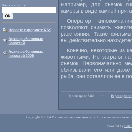
Например, для съемок ги
Поиск в новостях:
камеры в виде камней прята
Оператор кинокомпани
позволяют снимать животн
Новости в формате RSS
расстояния. Такие фильмы
Архив рыболовных
вы действительно находите
новостей
Конечно, некоторые из 
Архив рыболовных
новостей 2005
животными. Но затраты на
съемок. Первоначально ме
облизывали его или даже 
рыба, они оставляли ее в п
Просмотрели 7366
•
Версия для пе
Copyright © 2004 Российская спиннинговая лига. При использовании мате
Powered by
Cute