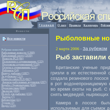
Главная
О лиге
Правила
Календарь
Рейтин
Новости:
Рыболовные нов
Все новости
За рубежом
2 марта 2006
-
Рубрики новостей:
Рыболовные новости (1368)
Рыб заставили 
Рыболовный спорт (2930)
Новости РСЛ (86)
Положения о соревнованиях (153)
Протоколы соревнований (129)
Британские ученые при
Отчеты о сревнованиях (211)
Рейтинги (54)
гризли в их естественной 
Вокруг рыбалки (1087)
За рубежом (715)
создала резинового лосося
Новости сайта РСЛ (867)
Анонсы рыболовных журналов (207)
в рот водонепроницаемую 
Борьба с браконьерами (650)
Происшествия (698)
во время охоты на рыб. С
Экология (404)
снять медведей, ныряющих за
Hi-tech для рыбалки (155)
Катера (7)
Библиотека (11)
Камера в лососе был
Туризм (3)
Видео (239)
используемых для съемок д