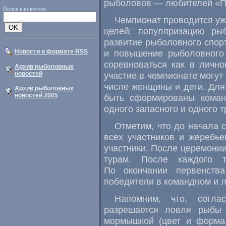
рыболовов — любителей «П
Поиск в новостях:
Чемпионат проводится уже
целей: популяризацию рыб
развитие рыболовного спорт
Новости в формате RSS
и повышение рыболовного 
соревноваться как в лично
Архив рыболовных
новостей
участие в чемпионате могу
числе женщины и дети. Для
Архив рыболовных
новостей 2005
быть сформированы коман
одного запасного и одного 
Отметим, что до начала 
всех участников и жеребье
участники. После церемонии
турам. После каждого т
По окончании первенств
победители в командном и л
Напомним, что, согла
разрешается ловля рыбы
мормышкой (цвет и форма