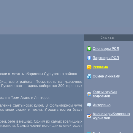
Cсылки:
Спонсоры РСЛ
Партнеры РСЛ
Реклама
чали отмечать аборигены Сургутского района.
Обмен линками
бищ всего района. Посмотреть на красочное
 Русскинская — здесь соберется 300 коренных
Карты глубин
водоемов
реля в Тром-Агане и Лянторе.
Интервью
вление хантыйских кукол. В фольклорном чуме
альные сказки и песни. Угощать гостей будут
Анонсы рыболовных
журналов
рей, беге в мешках. Одним из самых зрелищных
ензопилы. Самый ловкий погонщик оленей уедет