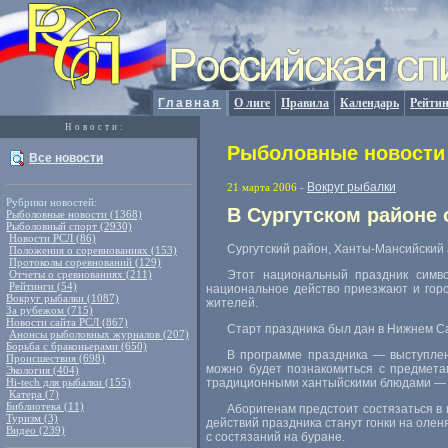
Главная
О лиге
Правила
Календарь
Рейтин
Новости:
Рыболовные новости 
Все новости
Вокруг рыбалки
21 марта 2006
-
Рубрики новостей:
В Сургутском районе 
Рыболовные новости (1368)
Рыболовный спорт (2930)
Новости РСЛ (86)
Сургутский район, Ханты-Мансийский 
Положения о соревнованиях (153)
Протоколы соревнований (129)
Отчеты о сревнованиях (211)
Этот национальный праздник симво
Рейтинги (54)
национальное действо приезжают и горо
Вокруг рыбалки (1087)
жителей.
За рубежом (715)
Новости сайта РСЛ (867)
Старт праздника был дан в Нижнем Са
Анонсы рыболовных журналов (207)
Борьба с браконьерами (650)
В программе праздника — выступлен
Происшествия (698)
можно будет познакомиться с предмета
Экология (404)
Hi-tech для рыбалки (155)
традиционными хантыйскими блюдами — о
Катера (7)
Библиотека (11)
Аборигенам предстоит состязаться в
Туризм (3)
действий праздника станут гонки на оле
Видео (239)
с состязаний на буране.