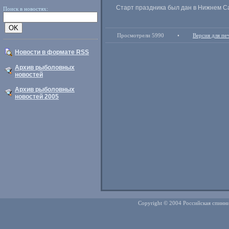
Старт праздника был дан в Нижнем Са
Поиск в новостях:
Просмотрели 5990
•
Версия для пе
Новости в формате RSS
Архив рыболовных
новостей
Архив рыболовных
новостей 2005
Copyright © 2004 Российская спинни