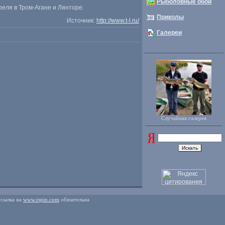
Рыболовные обои
реля в Тром-Агане и Лянторе.
Приколы
Источник:
http://www.t-l.ru/
Галереи
Случайная галерея
ссылка на
www.rspin.com
обязательна