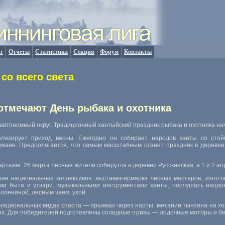
г
Отчеты
Статистика
Секция
Форум
Контакты
со всего света
отмечают День рыбака и охотника
автономный округ. Традиционный хантыйский праздник рыбака и охотника на
лизирует приход весны. Ежегодно он собирает народов ханты со стой
жане. Предполагается, что самым масштабным станет праздник в деревни
ртыме. 26 марта лесные жители соберутся в деревни Русскинская, а 1 и 2 ап
ие национальных коллективов, выставка-ярмарка лесных мастеров, изгото
ми быта и утвари, музыкальными инструментами ханты, послушать национ
лениной, лесным чаем, ухой.
 национальных видах спорта — прыжках через нарты, метании тынзяна на хо
нях. Для победителей подготовлены солидные призы — лодочные моторы и б