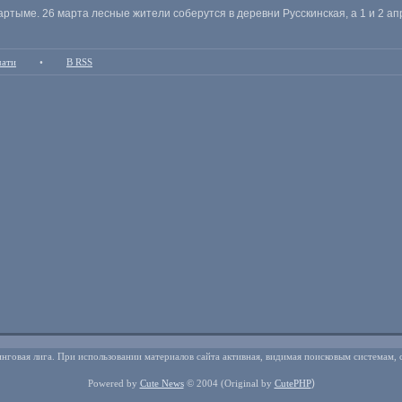
ртыме. 26 марта лесные жители соберутся в деревни Русскинская, а 1 и 2 ап
чати
•
В RSS
нговая лига. При использовании материалов сайта активная, видимая поисковым системам, 
)
Powered by
Cute News
© 2004
(Original by
CutePHP