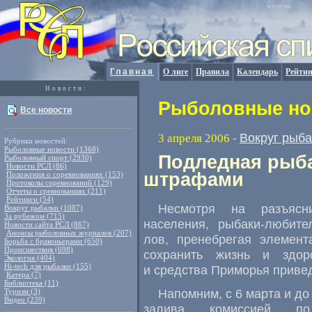
Главная
О лиге
Правила
Календарь
Рейтин
Новости:
Рыболовные нов
Все новости
Вокруг рыб
3 апреля 2006
-
Рубрики новостей:
Рыболовные новости (1368)
Подледная рыба
Рыболовный спорт (2930)
Новости РСЛ (86)
штрафами
Положения о соревнованиях (153)
Протоколы соревнований (129)
Отчеты о сревнованиях (211)
Рейтинги (54)
Несмотря на разъясн
Вокруг рыбалки (1087)
За рубежом (715)
населения, рыбаки-любит
Новости сайта РСЛ (867)
Анонсы рыболовных журналов (207)
лов, пренебрегая элемент
Борьба с браконьерами (650)
Происшествия (698)
сохранить жизнь и здор
Экология (404)
Hi-tech для рыбалки (155)
и средства Приморья приве
Катера (7)
Библиотека (11)
Напомним, с 6 марта и до
Туризм (3)
Видео (239)
залива комиссией п