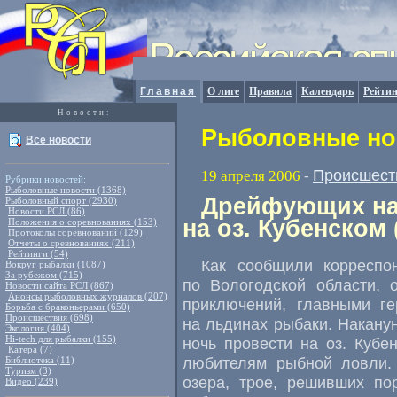
Главная
О лиге
Правила
Календарь
Рейтин
Новости:
Рыболовные нов
Все новости
Происшест
19 апреля 2006
-
Рубрики новостей:
Рыболовные новости (1368)
Дрейфующих на
Рыболовный спорт (2930)
Новости РСЛ (86)
на оз. Кубенском
Положения о соревнованиях (153)
Протоколы соревнований (129)
Отчеты о сревнованиях (211)
Рейтинги (54)
Как сообщили корреспо
Вокруг рыбалки (1087)
За рубежом (715)
по Вологодской области, 
Новости сайта РСЛ (867)
Анонсы рыболовных журналов (207)
приключений, главными г
Борьба с браконьерами (650)
Происшествия (698)
на льдинах рыбаки. Накану
Экология (404)
Hi-tech для рыбалки (155)
ночь провести на оз. Куб
Катера (7)
любителям рыбной ловли. 
Библиотека (11)
Туризм (3)
озера, трое, решивших по
Видео (239)