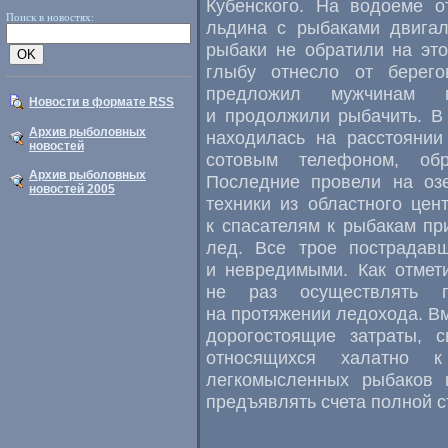
Кубенского. На водоеме о
Поиск в новостях:
льдина с рыбаками двигал
рыбаки не обратили на эт
глыбу отнесло от берего
предложил мужчинам п
Новости в формате RSS
и продолжили рыбачить. В 
Архив рыболовных
находилась на расстоянии
новостей
сотовым телефоном, об
Архив рыболовных
Последние провели на оз
новостей 2005
техники из областного цен
к спасателям к рыбакам пр
лед. Все трое пострадав
и невредимыми. Как отмети
не раз осуществлять 
на протяжении ледохода. Вм
дорогостоящие затраты, 
относящихся халатно 
легкомысленных рыбаков п
предъявлять счета полной с