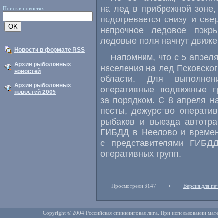
на лед в прибрежной зоне, 
Поиск в новостях:
подогревается снизу и свер
непрочное ледовое покр
ледовые поля начнут движе
Новости в формате RSS
Напомним, что с 5 апрел
Архив рыболовных
населения на лед Псковског
новостей
области. Для выполнен
Архив рыболовных
оперативные подвижные г
новостей 2005
за порядком. С 8 апреля 
посты, дежурство операти
рыбаков и выезда автотра
ГИБДД в Неелово и времен
с представителями ГИБДД
оперативных групп.
Просмотрели 6147
•
Версия для пе
Copyright © 2004 Российская спиннинговая лига. При использовании мате