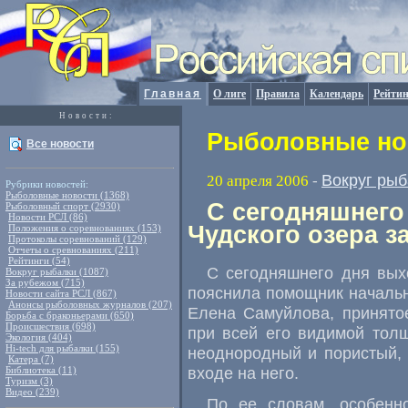
Главная
О лиге
Правила
Календарь
Рейтин
Новости:
Рыболовные нов
Все новости
Вокруг рыб
20 апреля 2006
-
Рубрики новостей:
Рыболовные новости (1368)
С сегодняшнего
Рыболовный спорт (2930)
Новости РСЛ (86)
Чудского озера з
Положения о соревнованиях (153)
Протоколы соревнований (129)
Отчеты о сревнованиях (211)
Рейтинги (54)
С сегодняшнего дня вых
Вокруг рыбалки (1087)
За рубежом (715)
пояснила помощник начальн
Новости сайта РСЛ (867)
Анонсы рыболовных журналов (207)
Елена Самуйлова, принято
Борьба с браконьерами (650)
Происшествия (698)
при всей его видимой тол
Экология (404)
Hi-tech для рыбалки (155)
неоднородный и пористый, 
Катера (7)
входе на него.
Библиотека (11)
Туризм (3)
Видео (239)
По ее словам, особенн