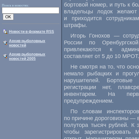
бортовой номер, и путь к б
Поиск в новостях:
владельцы лодок желают
и приходится сотрудник
штрафы.
Новости в формате RSS
Игорь Гонохов — сотру
Архив рыболовных
России по Оренбургско
новостей
привлекаются к админи
Архив рыболовных
составляет от 5 до 10 МРОТ
новостей 2005
Не смотря на то, что осн
немало рыбацких и прогу
нарушителей. Бортовые 
регистрации нет, плавс
инвентарем. На пер
предупреждением.
По словам инспекторо
по причине дороговизны — 
полутора тысяч рублей. К 
чтобы зарегистрировать
открыт. Нарушителям прав