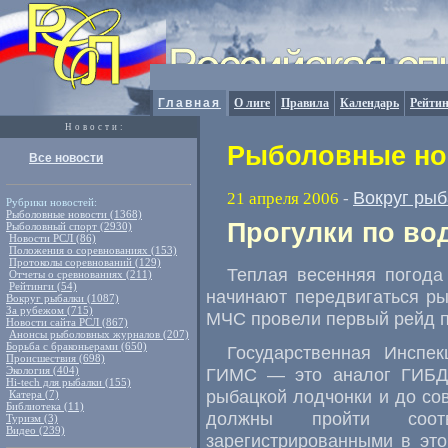
Главная
О лиге
Правила
Календарь
Рейтин
Новости:
Рыболовные нов
Все новости
Вокруг рыб
21 апреля 2006
-
Рубрики новостей:
Рыболовные новости (1368)
Прогулки по во
Рыболовный спорт (2930)
Новости РСЛ (86)
Положения о соревнованиях (153)
Протоколы соревнований (129)
Теплая весенняя погода
Отчеты о сревнованиях (211)
Рейтинги (54)
начинают передвигаться ры
Вокруг рыбалки (1087)
За рубежом (715)
МЧС провели первый рейд п
Новости сайта РСЛ (867)
Анонсы рыболовных журналов (207)
Борьба с браконьерами (650)
Государственная Инсп
Происшествия (698)
Экология (404)
ГИМС — это аналог ГИБДД
Hi-tech для рыбалки (155)
рыбацкой лодчонки и до со
Катера (7)
Библиотека (11)
должны пройти соот
Туризм (3)
Видео (239)
зарегистрированными в это