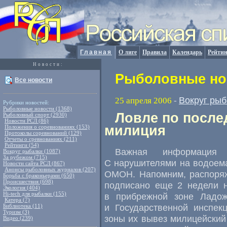
Главная
О лиге
Правила
Календарь
Рейтин
Новости:
Рыболовные нов
Все новости
Вокруг рыб
25 апреля 2006
-
Рубрики новостей:
Рыболовные новости (1368)
Ловле по после
Рыболовный спорт (2930)
Новости РСЛ (86)
милиция
Положения о соревнованиях (153)
Протоколы соревнований (129)
Отчеты о сревнованиях (211)
Рейтинги (54)
Важная информация
Вокруг рыбалки (1087)
За рубежом (715)
С нарушителями на водоема
Новости сайта РСЛ (867)
Анонсы рыболовных журналов (207)
ОМОН. Напомним, распоряж
Борьба с браконьерами (650)
Происшествия (698)
подписано еще 2 недели н
Экология (404)
Hi-tech для рыбалки (155)
в прибрежной зоне Ладож
Катера (7)
и Государственной инспек
Библиотека (11)
Туризм (3)
зоны их вывез милицейский
Видео (239)