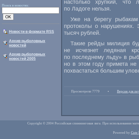
настолько хрупкий, что
Поиск в новостях:
по Ладоге нельзя.
Уже на берегу рыбакам
протоколы о нарушениях. 
Новости в формате RSS
тысяч рублей.
Архив рыболовных
Такие рейды милиция буд
новостей
не исчезнет ледяная кр
Архив рыболовных
по последнему льду» в рыб
новостей 2005
но в этом году примета не
похвастаться большим улов
Просмотрели 7779
•
Версия для пе
Copyright © 2004 Российская спиннинговая лига. При использовании мате
Powered by
Cute