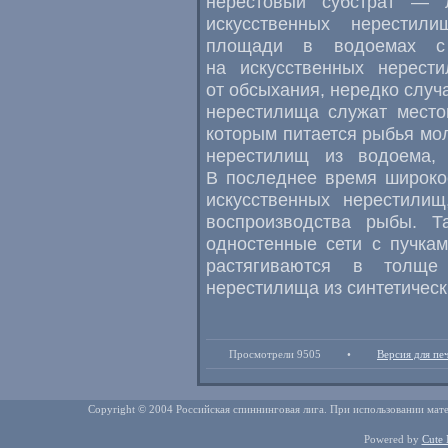
нерестовый субстрат — 
искусственных нерестил
площади в водоемах с
на искусственных нерест
от обсыхания, нередко случ
нерестилища служат место
которым питается рыбья мол
нерестилищ из водоема, 
В последнее время широко
искусственных нерестили
воспроизводства рыбы. Т
одностенные сети с пучка
растягиваются в толще
нерестилища из синтетическ
Просмотрели 9505
•
Версия для пе
Copyright © 2004 Российская спиннинговая лига. При использовании мате
Powered by
Cute