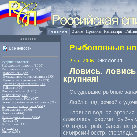
Главная
О лиге
Правила
Календарь
Рейтин
Новости:
Рыболовные нов
Все новости
Экология
2 мая 2006
-
Рубрики новостей:
Рыболовные новости (1368)
Ловись, ловись
Рыболовный спорт (2930)
Новости РСЛ (86)
крупная!
Положения о соревнованиях (153)
Протоколы соревнований (129)
Отчеты о сревнованиях (211)
Рейтинги (54)
Оскудевшие рыбные запа
Вокруг рыбалки (1087)
За рубежом (715)
Новости сайта РСЛ (867)
Люблю над речкой с удо
Анонсы рыболовных журналов (207)
Борьба с браконьерами (650)
Происшествия (698)
Главная водная артерия
Экология (404)
Hi-tech для рыбалки (155)
славилась своими рыбны
Катера (7)
Библиотека (11)
40 видов рыб. Здесь встр
Туризм (3)
сибирский осетр, стерлядь, т
Видео (239)