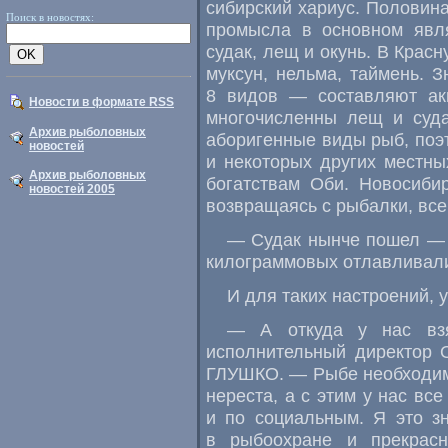
сибирский хариус. Половин
Поиск в новостях:
промысла в основном явля
судак, лещ и окунь. В Красн
муксун, нельма, таймень. 
8 видов — составляют акк
Новости в формате RSS
многочисленны лещ и суда
Архив рыболовных
аборигенные виды рыб, поэт
новостей
и некоторых других местны
Архив рыболовных
богатствам Оби. Новосиби
новостей 2005
возвращаясь с рыбалки, все
— Судак нынче пошел — с
килограммовых отлавлива
И для таких настроений, 
— А откуда у нас взя
исполнительный директор 
ГЛУШКО. — Рыбе необходим
нереста, а с этим у нас вс
и по социальным. Я это з
в рыбоохране и прекрасн