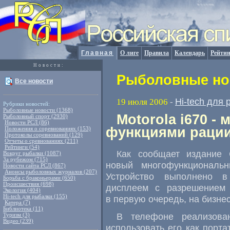
Главная
О лиге
Правила
Календарь
Рейтин
Новости:
Рыболовные нов
Все новости
Hi-tech для
19 июля 2006
-
Рубрики новостей:
Рыболовные новости (1368)
Motorola i670 -
Рыболовный спорт (2930)
Новости РСЛ (86)
функциями раци
Положения о соревнованиях (153)
Протоколы соревнований (129)
Отчеты о сревнованиях (211)
Рейтинги (54)
Как сообщает издание 
Вокруг рыбалки (1087)
За рубежом (715)
новый многофункциональн
Новости сайта РСЛ (867)
Анонсы рыболовных журналов (207)
Устройство выполнено в
Борьба с браконьерами (650)
Происшествия (698)
дисплеем с разрешением 
Экология (404)
Hi-tech для рыбалки (155)
в первую очередь, на бизне
Катера (7)
Библиотека (11)
В телефоне реализован
Туризм (3)
Видео (239)
использовать его как порт