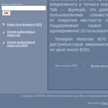
оперативного и точного опр
Поиск в новостях:
Talk — функция, что дае
пользователями совме
от покрытия местности с
Новости в формате RSS
поддерживает сервис 
одновременно 20 пользовате
Архив рыболовных
новостей
Телефон Motorola i67
Архив рыболовных
дистрибьюторов американск
новостей 2005
по цене около $250.
Просмотрели 5989
•
Версия для пе
Copyright © 2004 Российская спиннинговая лига. При использовании мате
Powered by
Cute