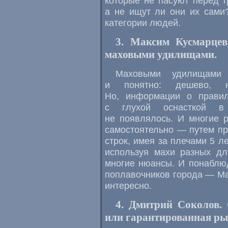
которые не пасуют перед т
а не ищут ли они их сами?
категории людей.
3. Максим Кусмарцев
маховыми удилищами.
Маховыми удилищами 
и понятно: дешево, н
Но, информации о прави
с глухой оснасткой в 
не появлялось. И многие 
самостоятельно — путем про
строк, имея за плечами 5 л
используя махи разных дл
многие нюансы. И понаблюд
поплавочников города — Ма
интересно.
4. Дмитрий Соколов.
или гарантированная ры