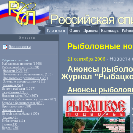
Главная
О лиге
Правила
Календарь
Рейтин
Новости:
Рыболовные нов
Все новости
Новости 
21 сентября 2006
-
Рубрики новостей:
Рыболовные новости (1368)
Анонсы рыболов
Рыболовный спорт (2930)
Новости РСЛ (86)
Журнал "Рыбацко
Положения о соревнованиях (153)
Протоколы соревнований (129)
Отчеты о сревнованиях (211)
Рейтинги (54)
Анонсы рыболов
Вокруг рыбалки (1087)
За рубежом (715)
Новости сайта РСЛ (867)
Анонсы рыболовных журналов (207)
Борьба с браконьерами (650)
Происшествия (698)
Экология (404)
Hi-tech для рыбалки (155)
Катера (7)
Библиотека (11)
Туризм (3)
Видео (239)