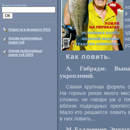
Поиск в новостях:
х
в
н
с
Новости в формате RSS
з
н
Архив рыболовных
новостей
у
Архив рыболовных
новостей 2005
Как ловить.
А. Гибрадзе. Вым
укреплений.
Самая крупная форель ст
На горных реках много мес
сложно, не говоря уж о то
вблизи подводных препятс
Мало кто решается ловить в
в них ловить…
М. Балачевцев. Эпизод