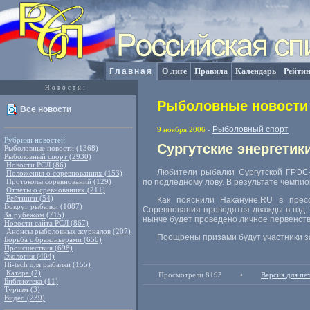
Главная
О лиге
Правила
Календарь
Рейтин
Новости:
Рыболовные новости 
Все новости
Рыболовный спорт
9 ноября 2006
-
Рубрики новостей:
Сургутские энергетик
Рыболовные новости (1368)
Рыболовный спорт (2930)
Новости РСЛ (86)
Любители рыбалки Сургутской ГРЭС-
Положения о соревнованиях (153)
Протоколы соревнований (129)
по подледному лову. В результате чемпи
Отчеты о сревнованиях (211)
Рейтинги (54)
Как пояснили Накануне.RU в прес
Вокруг рыбалки (1087)
Соревнования проводятся дважды в год:
За рубежом (715)
нынче будет проведено личное первенств
Новости сайта РСЛ (867)
Анонсы рыболовных журналов (207)
Поощрены призами будут участники за
Борьба с браконьерами (650)
Происшествия (698)
Экология (404)
Hi-tech для рыбалки (155)
Катера (7)
Просмотрели 8193
•
Версия для пе
Библиотека (11)
Туризм (3)
Видео (239)