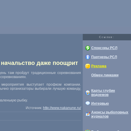
Cсылки:
Спонсоры РСЛ
Партнеры РСЛ
х начальство даже поощрит
Реклама
 день там пройдут традиционные соревнования
Обмен линками
 соревнованиях.
 мероприятия выступает профком компании.
бычно организаторы выбирали лучшую команду,
Карты глубин
водоемов
маленькую рыбку.
Интервью
Источник:
http://www.nakanune.ru/
Анонсы рыболовных
журналов