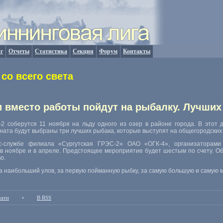
г
Отчеты
Статистика
Секция
Форум
Контакты
со всего света
и вместо работы пойдут на рыбалку. Лучши
2 соберутся 11 ноября на льду одного из озер в районе города. В этот
оната будут выбраны три лучших рыбака, которые выступят на общегородских
с-службе филиала «Сургутская ГРЭС-2» ОАО «ОГК-4», организаторами
 в ноябре и в апреле. Предстоящее мероприятие будет шестым по счету. О
о.
 наибольший улов, за первую пойманную рыбку, за самую большую и самую 
чати
•
В RSS