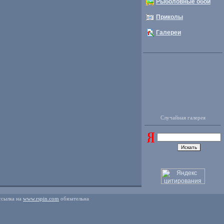
Рыболовные обои
Приколы
Галереи
Случайная галерея
ссылка на
www.rspin.com
обязательна