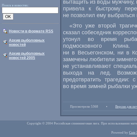
вытащить из воды мужчину, 
Поиск в новостях:
привела к быстрому пере
не позволил ему выбраться 
«Это уже второй траги
Новости в формате RSS
сказал собеседник корресп
утонул во время рыба
Архив рыболовных
новостей
подмосковного Клина
ни в Весьегонском, ни в К
Архив рыболовных
новостей 2005
замечены любители зимнего 
не устанавливают специал
выхода на лед. Возмо
предотвратить трагедии: 
во время зимней рыбалки уж
Просмотрели 5368
•
Версия для пе
Copyright © 2004 Российская спиннинговая лига. При использовании мате
Powered by
Cute