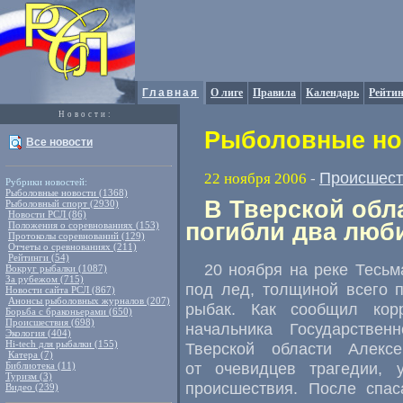
Главная
О лиге
Правила
Календарь
Рейтин
Новости:
Рыболовные нов
Все новости
Происшест
22 ноября 2006
-
Рубрики новостей:
Рыболовные новости (1368)
В Тверской обл
Рыболовный спорт (2930)
Новости РСЛ (86)
погибли два люб
Положения о соревнованиях (153)
Протоколы соревнований (129)
Отчеты о сревнованиях (211)
Рейтинги (54)
20 ноября на реке Тесьм
Вокруг рыбалки (1087)
За рубежом (715)
под лед, толщиной всего 
Новости сайта РСЛ (867)
Анонсы рыболовных журналов (207)
рыбак. Как сообщил кор
Борьба с браконьерами (650)
Происшествия (698)
начальника Государстве
Экология (404)
Hi-tech для рыбалки (155)
Тверской области Алекс
Катера (7)
от очевидцев трагедии,
Библиотека (11)
Туризм (3)
происшествия. После спас
Видео (239)