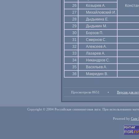
26
Козырев А.
Конста
27
Михайловский И.
28
Дыдыкина Е.
29
Дыдыкин М.
30
Борзов П.
31
Смирнов С.
32
Алексеев А.
33
Лазарев А.
34
Никандров С.
35
Васильев А.
36
Макридин В.
Просмотрели 8651
•
Версия для пе
Copyright © 2004 Российская спиннинговая лига. При использовании мате
Powered by
Cute