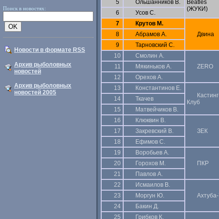
5
Ольшанников В.
Beatles
Поиск в новостях:
(ЖУКИ)
6
Усов С.
7
Крутов М.
8
Абрамов А.
Двина
9
Тарновский С.
Новости в формате RSS
10
Смолин А.
Архив рыболовных
11
Мякиньков А.
ZERO
новостей
12
Орехов А.
Архив рыболовных
13
Константинов Е.
новостей 2005
Кастинг
14
Ткачев
Клуб
15
Матвейчиков В.
16
Клюквин В.
17
Закревский В.
ЗЕК
18
Ефимов С.
19
Воробьев А.
20
Горохов М.
ПКР
21
Павлов А.
22
Исмаилов В.
23
Моргун Ю.
Ахтуба
24
Бакин Д.
25
Грибков К.