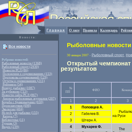
Главная
О лиге
Правила
Календарь
Рейтин
Новости:
Рыболовные новости 
Все новости
Рыболовный спорт
Нов
30 января 2007
-
,
Рубрики новостей:
Открытый чемпионат С
Рыболовные новости (1368)
Рыболовный спорт (2930)
результатов
Новости РСЛ (86)
Положения о соревнованиях (153)
Протоколы соревнований (129)
Отчеты о сревнованиях (211)
Рейтинги (54)
Вокруг рыбалки (1087)
№
ФИО
Команд
За рубежом (715)
ПП
Новости сайта РСЛ (867)
Анонсы рыболовных журналов (207)
1
2
3
Борьба с браконьерами (650)
Происшествия (698)
1
Поповцев А.
Экология (404)
Рыбалк
Hi-tech для рыбалки (155)
2
Габелев В.
на Руси
Катера (7)
Библиотека (11)
3
Штерн А.
Туризм (3)
4
Мухарев Ф.
Видео (239)
The